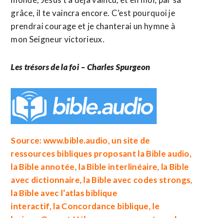
grâce, il te vaincra encore. C’est pourquoi je
prendrai courage et je chanterai un hymne à
mon Seigneur victorieux.
Les trésors de la foi – Charles Spurgeon
Source: www.bible.audio, un site de
ressources bibliques proposant la
Bible audio
,
la
Bible annotée
, la
Bible interlinéaire
, la
Bible
avec dictionnaire
, la
Bible avec codes strongs
,
la
Bible avec l’atlas biblique
interactif
, la
Concordance biblique
, le