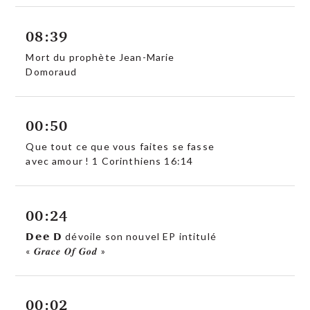
08:39
Mort du prophète Jean-Marie
Domoraud
00:50
Que tout ce que vous faites se fasse
avec amour ! 1 Corinthiens 16:14
00:24
𝗗𝗲𝗲 𝗗 dévoile son nouvel EP intitulé
« 𝑮𝒓𝒂𝒄𝒆 𝑶𝒇 𝑮𝒐𝒅 »
00:02