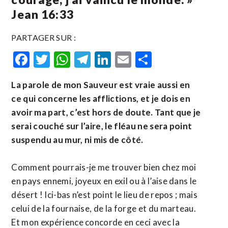
Jean 16:33
PARTAGER SUR :
Facebook
Twitter
WhatsApp
Telegram
LinkedIn
Email
Partager
La parole de mon Sauveur est vraie aussi en
ce qui concerne les afflictions, et je dois en
avoir ma part, c’est hors de doute. Tant que je
serai couché sur l’aire, le fléau ne sera point
suspendu au mur, ni mis de côté.
Comment pourrais-je me trouver bien chez moi
en pays ennemi, joyeux en exil ou à l’aise dans le
désert ! Ici-bas n’est point le lieu de repos ; mais
celui de la fournaise, de la forge et du marteau.
Et mon expérience concorde en ceci avec la