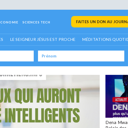
FAITES UN DON AU JOURNA
ECONOMIE
SCIENCES TECH
ES
LE SEIGNEUR JÉSUS EST PROCHE
MÉDITATIONS QUOTI
Dena Mwan
Palais des