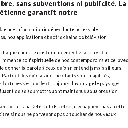
bre, sans subventions ni publicité. La
rétienne
garantit notre
ible une information indépendante accessible
tes,
nos applications
et notre
chaîne de télévision
, chaque enquête existe uniquement grâce à votre
l’immense soif spirituelle de nos contemporains et ce, ave
de donner la parole à ceux qu’on n’entend jamais ailleurs.
. Partout, les médias indépendants sont fragilisés,
 fortunes verrouillent toujours davantage le paysage
refusent de se soumettre sont maintenus sous pression
sée sur le canal 246 de la Freebox, n’échappent pas à cette
raître si nous ne parvenons pas à toucher de nouveaux