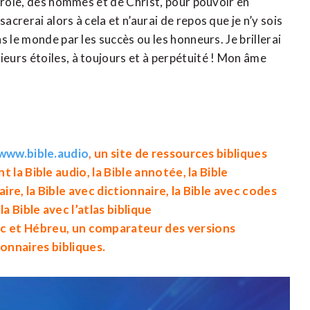
arole, des hommes et de Christ, pour pouvoir en
rerai alors à cela et n’aurai de repos que je n’y sois
 le monde par les succès ou les honneurs. Je brillerai
urs étoiles, à toujours et à perpétuité ! Mon âme
www.bible.audio
, un site de ressources bibliques
nt la
Bible audio
, la
Bible annotée
, la
Bible
aire
, la
Bible avec dictionnaire
, la
Bible avec codes
 la
Bible avec l’atlas biblique
c
et
Hébreu
, un
comparateur des versions
ionnaires bibliques
.