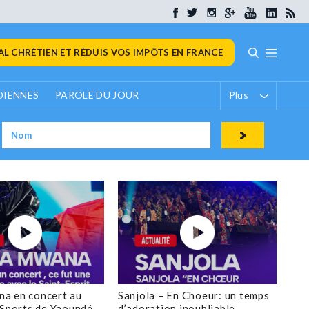
L CHRÉTIEN ET RÉDUIS VOS IMPÔTS EN FRANCE
DIENNES
PAROLE DU JOUR
Plus
a en concert au
Sanjola – En Choeur: un temps
 Sports de Yaoundé
d’adoration inoubliable