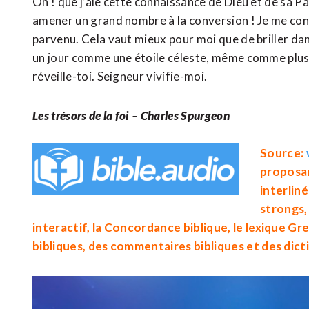
Oh ! que j’aie cette connaissance de Dieu et de sa P
amener un grand nombre à la conversion ! Je me consac
parvenu. Cela vaut mieux pour moi que de briller dans
un jour comme une étoile céleste, même comme plusie
réveille-toi. Seigneur vivifie-moi.
Les trésors de la foi – Charles Spurgeon
Source:
proposa
interliné
strongs
,
interactif
, la
Concordance biblique
, le lexique
Gre
bibliques
, des
commentaires bibliques
et des
dict