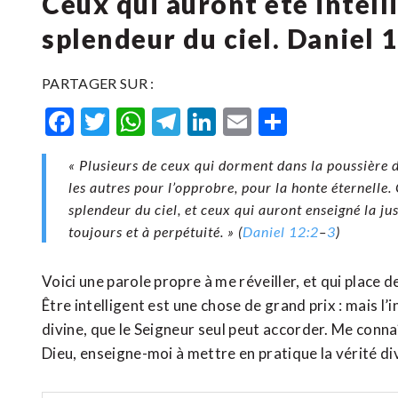
Ceux qui auront été intell
splendeur du ciel. Daniel 
PARTAGER SUR :
Facebook
Twitter
WhatsApp
Telegram
LinkedIn
Email
Partager
« Plusieurs de ceux qui dorment dans la poussière de 
les autres pour l’opprobre, pour la honte éternelle.
splendeur du ciel, et ceux qui auront enseigné la jus
toujours et à perpétuité. » (
Daniel 12:2
–
3
)
Voici une parole propre à me réveiller, et qui place d
Être intelligent est une chose de grand prix : mais l’i
divine, que le Seigneur seul peut accorder. Me con
Dieu, enseigne-moi à mettre en pratique la vérité div