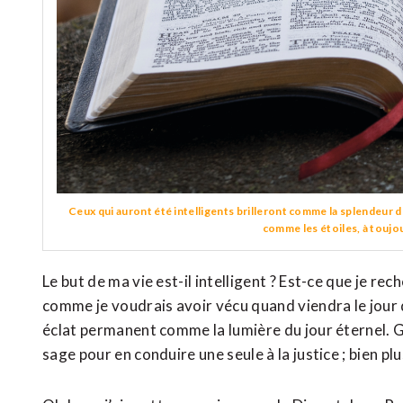
Ceux qui auront été intelligents brilleront comme la splendeur du 
comme les étoiles, à toujou
Le but de ma vie est-il intelligent ? Est-ce que je rec
comme je voudrais avoir vécu quand viendra le jour
éclat permanent comme la lumière du jour éternel. Ga
sage pour en conduire une seule à la justice ; bien p