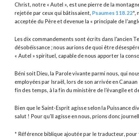
Christ, notre « Autel », est une pierre de la montag
rejetée par ceux qui bâtissaient,
Psaumes 118.22
*,
acceptée du Père et devenue la « principale de l’angle
Les dix commandements sont écrits dans l’ancien Tes
désobéissance ; nous aurions de quoi être désespéré
« Autel » spirituel, capable de nous apporter la conso
Béni soit Dieu, la Parole vivante parmi nous, qui no
employées par Israël, lors de son arrivée en Canaan
fin des temps, à la fin du ministère de l’évangile et d
Bien que le Saint-Esprit agisse selon la Puissance di
salut ! Pour qu’Il agisse en nous, prions donc journel
* Référence biblique ajoutée par le traducteur, pour 