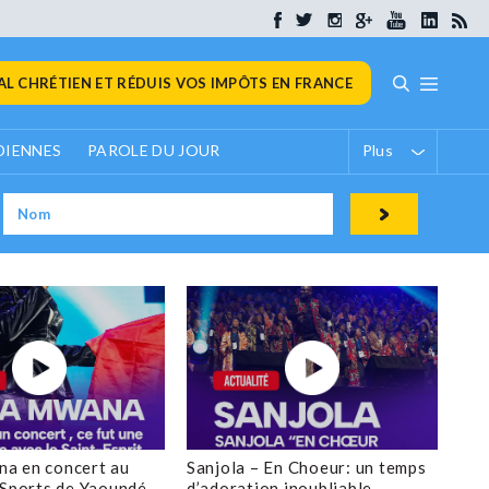
L CHRÉTIEN ET RÉDUIS VOS IMPÔTS EN FRANCE
DIENNES
PAROLE DU JOUR
Plus
a en concert au
Sanjola – En Choeur: un temps
 Sports de Yaoundé
d’adoration inoubliable