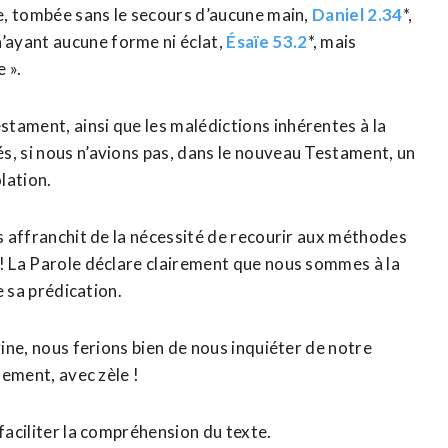
ne, tombée sans le secours d’aucune main,
Daniel 2.34
*,
 n’ayant aucune forme ni éclat,
Ésaïe 53.2
*, mais
 ».
tament, ainsi que les malédictions inhérentes à la
s, si nous n’avions pas, dans le nouveau Testament, un
lation.
us affranchit de la nécessité de recourir aux méthodes
 ! La Parole déclare clairement que nous sommes à la
e sa prédication.
vine, nous ferions bien de nous inquiéter de notre
lement, avec zèle !
faciliter la compréhension du texte.