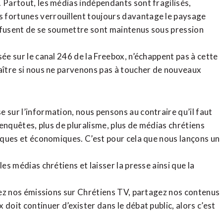
. Partout, les médias indépendants sont fragilisés,
 fortunes verrouillent toujours davantage le paysage
refusent de se soumettre sont maintenus sous pression
sée sur le canal 246 de la Freebox, n’échappent pas à cette
raître si nous ne parvenons pas à toucher de nouveaux
 sur l’information, nous pensons au contraire qu’il faut
d’enquêtes, plus de pluralisme, plus de médias chrétiens
tiques et économiques. C’est pour cela que nous lançons un
es médias chrétiens et laisser la presse ainsi que la
rdez nos émissions sur Chrétiens TV, partagez nos contenus
doit continuer d’exister dans le débat public, alors c’est