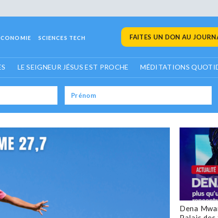
FAITES UN DON AU JOURNA
ECONOMIE
SCIENCES TECH
ES
LE SEIGNEUR JÉSUS EST PROCHE
MÉDITATIONS QUOTI
Dena Mwan
Palais des