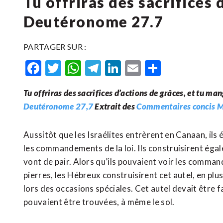
Tu offriras des sacrifices 
Deutéronome 27.7
PARTAGER SUR :
Facebook
Twitter
WhatsApp
Telegram
LinkedIn
Email
Partager
Tu offriras des sacrifices d’actions de grâces, et tu man
Deutéronome 27,7
Extrait des
Commentaires concis 
Aussitôt que les Israélites entrèrent en Canaan, ils
les commandements de la loi. Ils construisirent égale
vont de pair. Alors qu’ils pouvaient voir les comman
pierres, les Hébreux construisirent cet autel, en plus 
lors des occasions spéciales. Cet autel devait être fa
pouvaient être trouvées, à même le sol.