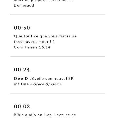
Domoraud
00:50
Que tout ce que vous faites se
fasse avec amour ! 1
Corinthiens 16:14
00:24
𝗗𝗲𝗲 𝗗 dévoile son nouvel EP
intitulé « 𝑮𝒓𝒂𝒄𝒆 𝑶𝒇 𝑮𝒐𝒅 »
00:02
Bible audio en 1 an. Lecture de