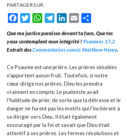
PARTAGER SUR :
Facebook
Twitter
WhatsApp
Telegram
LinkedIn
Email
Partager
Que ma justice paraisse devant ta face, Que tes
yeux contemplent mon intégrité !
Psaumes 17,2
Extrait des
Commentaires concis Matthew Henry
.
Ce Psaume est une prière. Les prières simulées
n’apportent aucun fruit. Toutefois, si notre
cœur dirige nos prières, Dieu les prendra
vraiment en compte. Le psalmiste avait
l’habitude de prier, de sorte que la détresse et le
danger ne furent pas les motifs qui l’incitèrent à
se diriger vers Dieu. Il était également
encouragé par la foi et savait que Dieu était
attentif à ses prières. Les fermes résolutions et