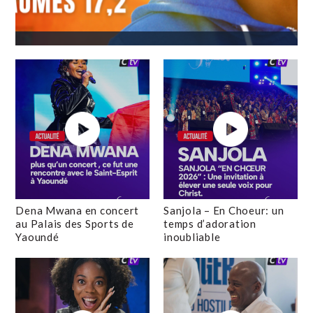
Dena Mwana en concert
Sanjola – En Choeur: un
au Palais des Sports de
temps d’adoration
Yaoundé
inoubliable