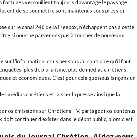
 fortunes verrouillent toujours davantage le paysage
refusent de se soumettre sont maintenus sous pression
sée sur le canal 246 de la Freebox, n’échappent pas à cette
raître si nous ne parvenons pas à toucher de nouveaux
 sur l’information, nous pensons au contraire qu’il faut
d’enquêtes, plus de pluralisme, plus de médias chrétiens
tiques et économiques. C’est pour cela que nous lançons un
es médias chrétiens et laisser la presse ainsi que la
rdez nos émissions sur Chrétiens TV, partagez nos contenus
doit continuer d’exister dans le débat public, alors c’est
uels du Journal Chrétien. Aidez-nous