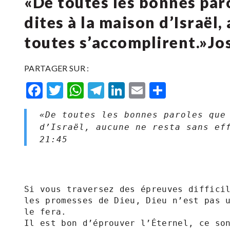
«De toutes les bonnes paro
dites à la maison d’Israël,
toutes s’accomplirent.»Josué‬
PARTAGER SUR :
Facebook
Twitter
WhatsApp
Telegram
LinkedIn
Email
Partager
«De toutes les bonnes paroles que 
d’Israël, aucune ne resta sans eff
‭21‬:‭45‬
Si vous traversez des épreuves difficil
les promesses de Dieu, Dieu n’est pas u
le fera.

Il est bon d’éprouver l’Éternel, ce son