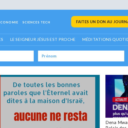
FAITES UN DON AU JOURNA
ECONOMIE
SCIENCES TECH
ES
LE SEIGNEUR JÉSUS EST PROCHE
MÉDITATIONS QUOTI
Dena Mwan
Palais des