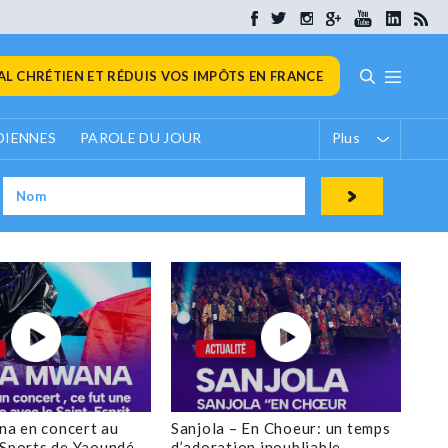
L CHRÉTIEN ET RÉDUIS VOS IMPÔTS EN FRANCE
DIENNES
PAROLE DU JOUR
Plus
a en concert au
Sanjola – En Choeur: un temps
 Sports de Yaoundé
d’adoration inoubliable