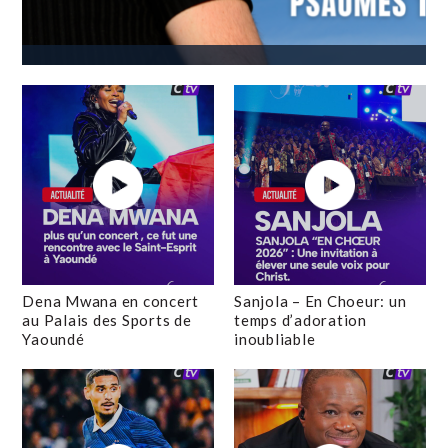
Dena Mwana en concert
Sanjola – En Choeur: un
au Palais des Sports de
temps d’adoration
Yaoundé
inoubliable