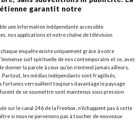
rétienne
garantit notre
ible une information indépendante accessible
tes,
nos applications
et notre
chaîne de télévision
, chaque enquête existe uniquement grâce à votre
l’immense soif spirituelle de nos contemporains et ce, ave
de donner la parole à ceux qu’on n’entend jamais ailleurs.
. Partout, les médias indépendants sont fragilisés,
 fortunes verrouillent toujours davantage le paysage
refusent de se soumettre sont maintenus sous pression
sée sur le canal 246 de la Freebox, n’échappent pas à cette
raître si nous ne parvenons pas à toucher de nouveaux