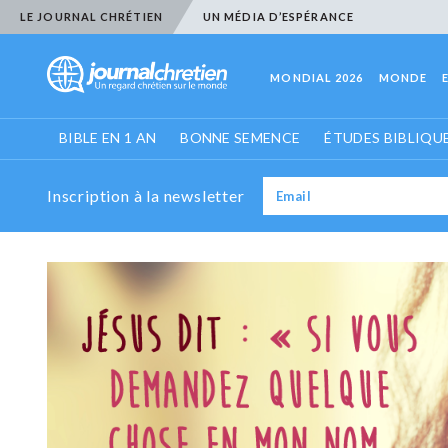
LE JOURNAL CHRÉTIEN
UN MÉDIA D’ESPÉRANCE
MONDIAL 2026
MONDE
BIBLE EN 1 AN
BONNE SEMENCE
ÉTUDES BIBLIQU
Inscription à la newsletter