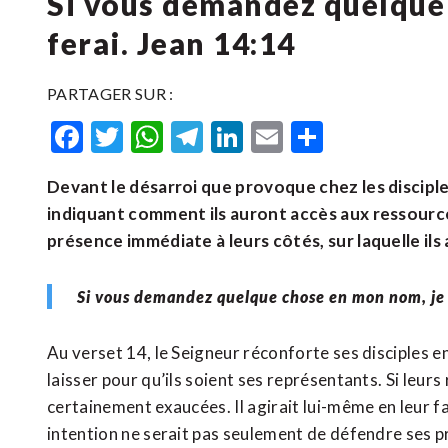
Si vous demandez quelque 
ferai. Jean 14:14
PARTAGER SUR :
Facebook
Twitter
WhatsApp
Telegram
LinkedIn
Email
Partager
Devant le désarroi que provoque chez les disciples
indiquant comment ils auront accès aux ressource
présence immédiate à leurs côtés, sur laquelle ils 
Si vous demandez quelque chose en mon nom, je 
Au verset 14, le Seigneur réconforte ses disciples en
laisser pour qu’ils soient ses représentants. Si leur
certainement exaucées. Il agirait lui-même en leur fa
intention ne serait pas seulement de défendre ses pro