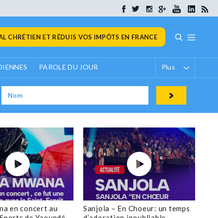
L CHRÉTIEN ET RÉDUIS VOS IMPÔTS EN FRANCE
DIENNES
PAROLE DU JOUR
Plus
a en concert au
Sanjola – En Choeur: un temps
 Sports de Yaoundé
d’adoration inoubliable