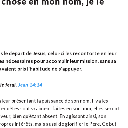
chose en mon nom, je le
 le départ de Jésus, celui-ci les réconforte en leur
s nécessaires pour accomplir leur mission, sans sa
avaient pris l’habitude de s’appuyer.
le ferai.
Jean 14:14
 leur présentant la puissance de son nom. Il va les
s requêtes sont vraiment faites en son nom, elles seront
veur, bien qu’étant absent. En agissant ainsi, son
pres intérêts, mais aussi de glorifier le Père. Ce but