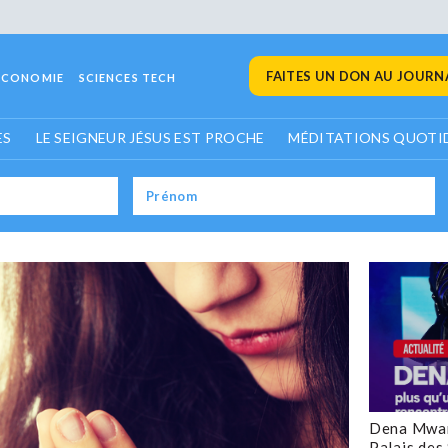
FAITES UN DON AU JOURNA
ECONOMIE
SCIENCES TECH
ES
LE SEIGNEUR JÉSUS EST PROCHE
MÉDITATIONS QUOTI
Dena Mwan
Palais des