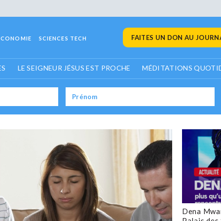
FAITES UN DON AU JOURNA
ECONOMIE
SCIENCES TECH
ES
LE SEIGNEUR JÉSUS EST PROCHE
MÉDITATIONS QUOTI
Dena Mwan
Palais des