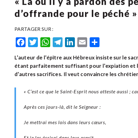
« Là où il y a pardon des pé
d’offrande pour le péché »
PARTAGER SUR :
Facebook
Twitter
WhatsApp
Telegram
LinkedIn
Email
Partager
L’auteur de l’épître aux Hébreux insiste sur le sa
étant parfaitement suffisant pour l’expiation et 
d’autres sacrifices. Il veut convaincre les chrétie
« C’est ce que le Saint-Esprit nous atteste aussi ; car
Après ces jours-là, dit le Seigneur :
Je mettrai mes lois dans leurs cœurs,
Et je les écrirai dans leur esprit,