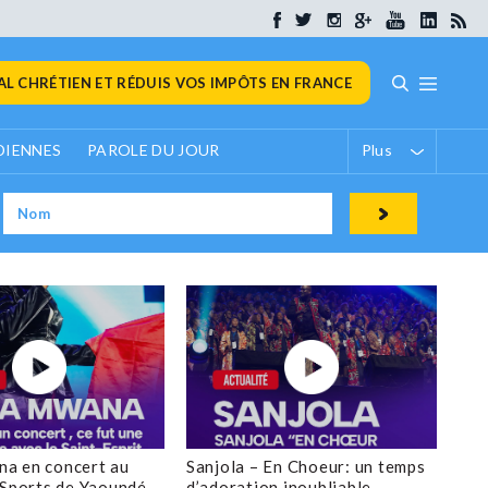
L CHRÉTIEN ET RÉDUIS VOS IMPÔTS EN FRANCE
DIENNES
PAROLE DU JOUR
Plus
a en concert au
Sanjola – En Choeur: un temps
 Sports de Yaoundé
d’adoration inoubliable