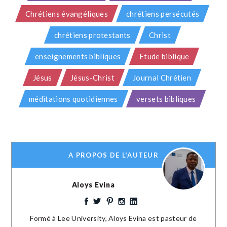
Chrétiens évangéliques
chrétiens persécutés
chrétiens protestants
Christ
enseignements bibliques
Etude biblique
Jésus
Jésus-Christ
Journal Chrétien
méditations quotidiennes
versets bibliques
A PROPOS DE L'AUTEUR
Aloys Evina
Formé à Lee University, Aloys Evina est pasteur de