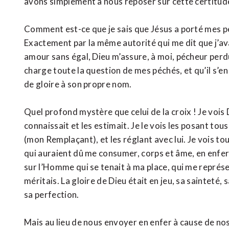
avons simplement à nous reposer sur cette certitud
Comment est-ce que je sais que Jésus a porté mes péc
Exactement par la même autorité qui me dit que j’av
amour sans égal, Dieu m’assure, à moi, pécheur perdu,
charge toute la question de mes péchés, et qu’il s’
de gloire à son propre nom.
Quel profond mystère que celui de la croix ! Je vois 
connaissait et les estimait. Je le vois les posant tous
(mon Remplaçant), et les réglant avec lui. Je vois tou
qui auraient dû me consumer, corps et âme, en enfer p
sur l’Homme qui se tenait à ma place, qui me représe
méritais. La gloire de Dieu était en jeu, sa sainteté,
sa perfection.
Mais au lieu de nous envoyer en enfer à cause de nos