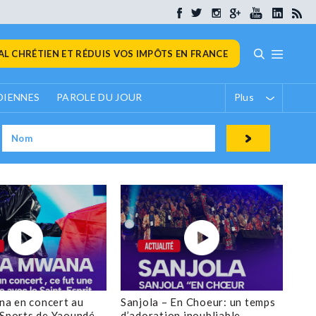
L CHRÉTIEN ET RÉDUIS VOS IMPÔTS EN FRANCE
DIENNES
PAROLE DU JOUR
Plus
a en concert au
Sanjola – En Choeur: un temps
 Sports de Yaoundé
d’adoration inoubliable