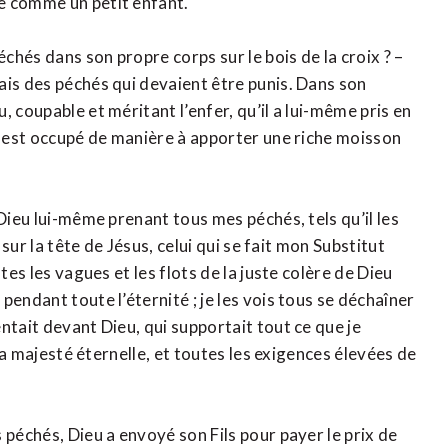
e comme un petit enfant.
hés dans son propre corps sur le bois de la croix ? –
ais des péchés qui devaient être punis. Dans son
 coupable et méritant l’enfer, qu’il a lui-même pris en
en est occupé de manière à apporter une riche moisson
Dieu lui-même prenant tous mes péchés, tels qu’il les
 sur la tête de Jésus, celui qui se fait mon Substitut
tes les vagues et les flots de la juste colère de Dieu
endant toute l’éternité ; je les vois tous se déchaîner
ntait devant Dieu, qui supportait tout ce que je
 sa majesté éternelle, et toutes les exigences élevées de
 péchés, Dieu a envoyé son Fils pour payer le prix de