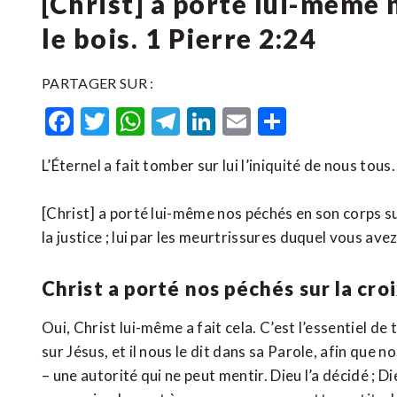
[Christ] a porté lui-même 
le bois. 1 Pierre 2:24
PARTAGER SUR :
Facebook
Twitter
WhatsApp
Telegram
LinkedIn
Email
Partager
L’Éternel a fait tomber sur lui l’iniquité de nous tous.
[Christ] a porté lui-même nos péchés en son corps su
la justice ; lui par les meurtrissures duquel vous ave
Christ a porté nos péchés sur la cro
Oui, Christ lui-même a fait cela. C’est l’essentiel de
sur Jésus, et il nous le dit dans sa Parole, afin que 
– une autorité qui ne peut mentir. Dieu l’a décidé ; Die