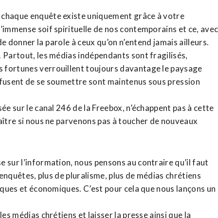
, chaque enquête existe uniquement grâce à votre
l’immense soif spirituelle de nos contemporains et ce, ave
de donner la parole à ceux qu’on n’entend jamais ailleurs.
. Partout, les médias indépendants sont fragilisés,
 fortunes verrouillent toujours davantage le paysage
refusent de se soumettre sont maintenus sous pression
sée sur le canal 246 de la Freebox, n’échappent pas à cette
raître si nous ne parvenons pas à toucher de nouveaux
 sur l’information, nous pensons au contraire qu’il faut
d’enquêtes, plus de pluralisme, plus de médias chrétiens
tiques et économiques. C’est pour cela que nous lançons un
es médias chrétiens et laisser la presse ainsi que la