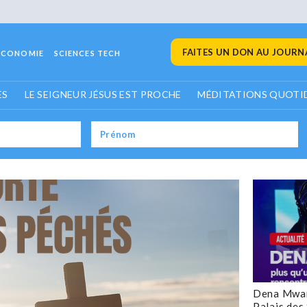
FAITES UN DON AU JOURNA
ECONOMIE
SCIENCES TECH
ES
LE SEIGNEUR JÉSUS EST PROCHE
MÉDITATIONS QUOTI
Dena Mwan
Palais des