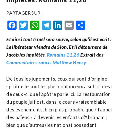
PARTAGER SUR :
Facebook
Twitter
WhatsApp
Telegram
LinkedIn
Email
Partager
Et ainsi tout Israël sera sauvé, selon qu’il est écrit :
Le libérateur viendra de Sion, Et il détournera de
Jacob les impiétés.
Romains 11,26
Extrait des
Commentaires concis Matthew Henry
.
De tous les jugements, ceux qui sont d’origine
spirituelle sont les plus douloureux à subir : c’est
de ceux-ci que l’apôtre parle ici. La restauration
du peuple juif est, dans le cours vraisemblable
des évènements, bien plus probable que « l’appel
des païens » à devenir les enfants d’Abraham ;
bien que d’autres (les nations) possèdent