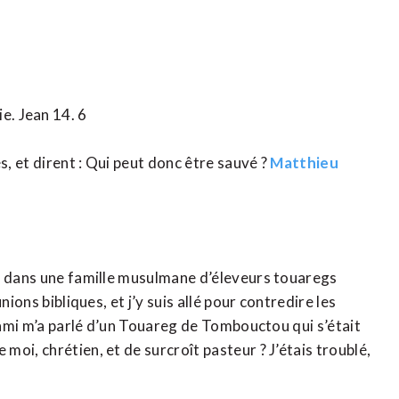
vie. Jean 14. 6
s, et dirent : Qui peut donc être sauvé ?
Matthieu
i, dans une famille musulmane d’éleveurs touaregs
ions bibliques, et j’y suis allé pour contredire les
t ami m’a parlé d’un Touareg de Tombouctou qui s’était
oi, chrétien, et de surcroît pasteur ? J’étais troublé,