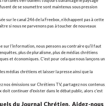
 fortunes verrouillent toujours davantage le paysage
refusent de se soumettre sont maintenus sous pression
sée sur le canal 246 de la Freebox, n’échappent pas à cette
raître si nous ne parvenons pas à toucher de nouveaux
 sur l’information, nous pensons au contraire qu’il faut
d’enquêtes, plus de pluralisme, plus de médias chrétiens
tiques et économiques. C’est pour cela que nous lançons un
es médias chrétiens et laisser la presse ainsi que la
rdez nos émissions sur Chrétiens TV, partagez nos contenus
doit continuer d’exister dans le débat public, alors c’est
uels du Journal Chrétien. Aidez-nous