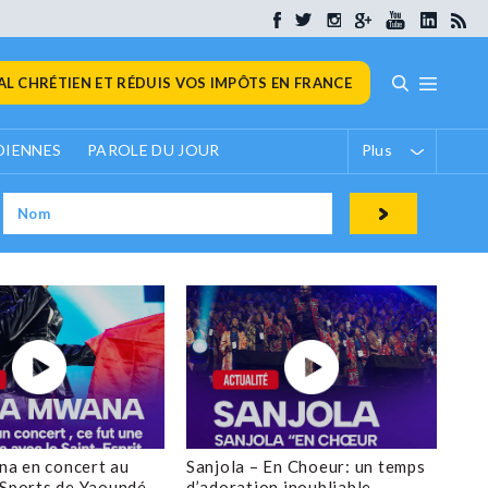
L CHRÉTIEN ET RÉDUIS VOS IMPÔTS EN FRANCE
DIENNES
PAROLE DU JOUR
Plus
a en concert au
Sanjola – En Choeur: un temps
 Sports de Yaoundé
d’adoration inoubliable