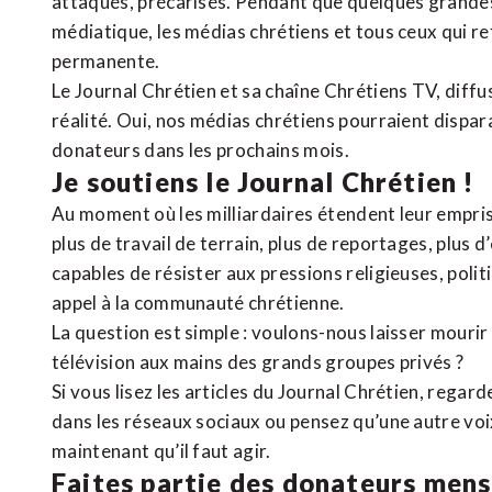
attaqués, précarisés. Pendant que quelques grandes
médiatique, les médias chrétiens et tous ceux qui 
permanente.
Le Journal Chrétien et sa chaîne Chrétiens TV, diffu
réalité. Oui, nos médias chrétiens pourraient dispa
donateurs dans les prochains mois.
Je soutiens le Journal Chrétien !
Au moment où les milliardaires étendent leur emprise
plus de travail de terrain, plus de reportages, plus 
capables de résister aux pressions religieuses, poli
appel à la communauté chrétienne.
La question est simple : voulons-nous laisser mourir l
télévision aux mains des grands groupes privés ?
Si vous lisez les articles du Journal Chrétien, rega
dans les réseaux sociaux ou pensez qu’une autre voix 
maintenant qu’il faut agir.
Faites partie des donateurs mens