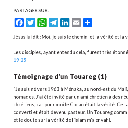
PARTAGER SUR :
Facebook
Twitter
WhatsApp
Telegram
LinkedIn
Email
Partager
Jésus lui dit : Moi, je suis le chemin, et la vérité et la 
Les disciples, ayant entendu cela, furent très étonné
19:25
Témoignage d’un Touareg (1)
“Je suis né vers 1963 à Ménaka, au nord-est du Mal
nomades. J’ai été invité par un ami chrétien à des réun
chrétiens, car pour moi le Coran était la vérité. Ce
converti et était devenu pasteur. Un Touareg comme m
et le doute sur la vérité de l’islam m’a envahi.