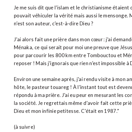
Je me suis dit que l’islam et le christianisme étaien
pouvait véhiculer la vérité mais aussi le mensonge. Ma
n’est son auteur, c’est-à-dire Dieu ?
J’ai alors fait une prière dans mon cœur : j’ai demand
Ménaka, ce qui serait pour moi une preuve que Jésus Ch
pour parcourir les 800 km entre Tombouctou et Ménak
reposer ! Mais j’ignorais que rien n’est impossible à 
Environ une semaine après, j’ai rendu visite à mon am
hôte, le pasteur touareg ! À l’instant tout est devenu
répondu à ma prière. J’ai eu peur en mesurant les co
la société. Je regrettais même d’avoir fait cette pri
Dieu et mon infinie petitesse. C’était en 1987.”
(à suivre)