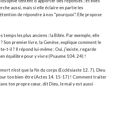
hilosophie tentent d’apporter des réponses ; et elles
che aussi, mais si elle éclaire en partie les
rétention de répondre à nos “pourquoi”. Elle propose
s temps les plus anciens : la Bible. Par exemple, elle
 ? Son premier livre, la Genèse, explique comment le
te-t-il ? Il répond lui-même : Oui, j’existe, regarde
 en équilibre pour y vivre (Psaume 104. 24) !
 mort n’est que la fin du corps (Ecclésiaste 12. 7). Dieu
 pour ton bien-être (Actes 14. 15-17) ! Comment traiter
ns ton propre cœur, dit Dieu, le mal y est aussi