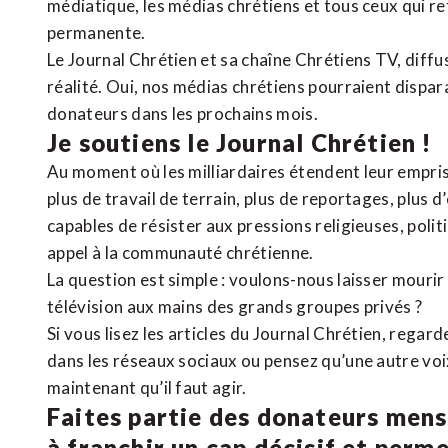
médiatique, les médias chrétiens et tous ceux qui 
permanente.
Le Journal Chrétien et sa chaîne Chrétiens TV, diffu
réalité. Oui, nos médias chrétiens pourraient dispa
donateurs dans les prochains mois.
Je soutiens le Journal Chrétien !
Au moment où les milliardaires étendent leur emprise
plus de travail de terrain, plus de reportages, plus 
capables de résister aux pressions religieuses, poli
appel à la communauté chrétienne.
La question est simple : voulons-nous laisser mourir l
télévision aux mains des grands groupes privés ?
Si vous lisez les articles du Journal Chrétien, rega
dans les réseaux sociaux ou pensez qu’une autre voix 
maintenant qu’il faut agir.
Faites partie des donateurs mens
à franchir un cap décisif et perm