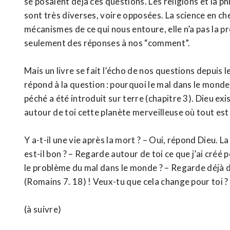
se posaient déjà ces questions. Les religions et la p
sont très diverses, voire opposées. La science en cher
mécanismes de ce qui nous entoure, elle n’a pas la p
seulement des réponses à nos “comment”.
Mais un livre se fait l’écho de nos questions depuis le
répond à la question : pourquoi le mal dans le monde
péché a été introduit sur terre (chapitre 3). Dieu exis
autour de toi cette planète merveilleuse où tout est
Y a-t-il une vie après la mort ? – Oui, répond Dieu. La
est-il bon ? – Regarde autour de toi ce que j’ai créé
le problème du mal dans le monde ? – Regarde déjà da
(Romains 7. 18) ! Veux-tu que cela change pour toi ?
(à suivre)