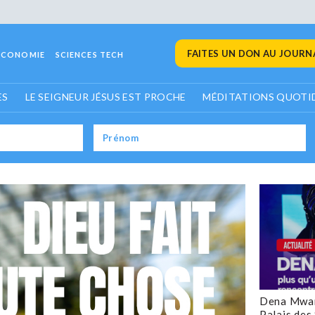
FAITES UN DON AU JOURNA
ECONOMIE
SCIENCES TECH
ES
LE SEIGNEUR JÉSUS EST PROCHE
MÉDITATIONS QUOTI
Dena Mwan
Palais des