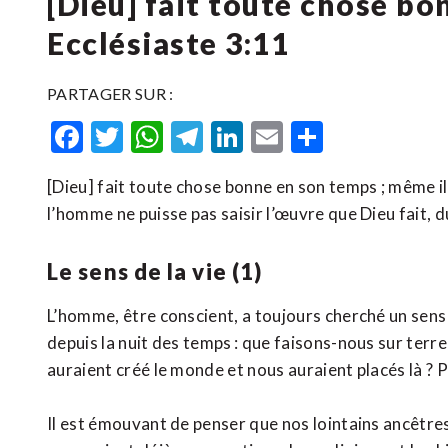
[Dieu] fait toute chose bo
Ecclésiaste 3:11
PARTAGER SUR :
Facebook
Twitter
WhatsApp
Telegram
LinkedIn
Email
Partager
[Dieu] fait toute chose bonne en son temps ; même il 
l’homme ne puisse pas saisir l’œuvre que Dieu fait,
Le sens de la vie (1)
L’homme, être conscient, a toujours cherché un sens
depuis la nuit des temps : que faisons-nous sur terre 
auraient créé le monde et nous auraient placés là ? P
Il est émouvant de penser que nos lointains ancêtres