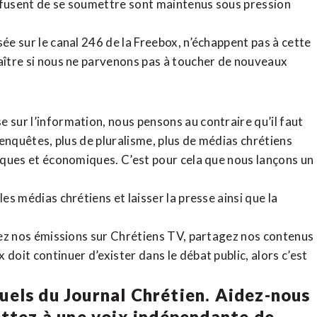
refusent de se soumettre sont maintenus sous pression
sée sur le canal 246 de la Freebox, n’échappent pas à cette
raître si nous ne parvenons pas à toucher de nouveaux
 sur l’information, nous pensons au contraire qu’il faut
d’enquêtes, plus de pluralisme, plus de médias chrétiens
tiques et économiques. C’est pour cela que nous lançons un
es médias chrétiens et laisser la presse ainsi que la
rdez nos émissions sur Chrétiens TV, partagez nos contenus
doit continuer d’exister dans le débat public, alors c’est
uels du Journal Chrétien. Aidez-nous
ettez à une voix indépendante de