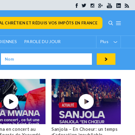
L CHRÉTIEN ET RÉDUIS VOS IMPÔTS EN FRANCE
DIENNES
PAROLE DU JOUR
Plus
a en concert au
Sanjola – En Choeur: un temps
 Sports de Yaoundé
d’adoration inoubliable