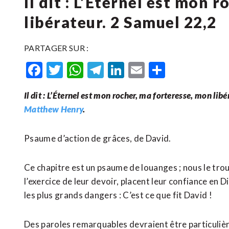
Il dit : L’Éternel est mon 
libérateur. 2 Samuel 22,2
PARTAGER SUR :
Facebook
Twitter
WhatsApp
Telegram
LinkedIn
Email
Partager
Il dit : L’Éternel est mon rocher, ma forteresse, mon libé
Matthew Henry
.
Psaume d’action de grâces, de David.
Ce chapitre est un psaume de louanges ; nous le tr
l’exercice de leur devoir, placent leur confiance en D
les plus grands dangers : C’est ce que fit David !
Des paroles remarquables devraient être particuli