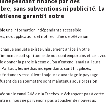
 indépendant financé par des
bre, sans subventions ni publicité. La
rétienne
garantit notre
ible une information indépendante accessible
tes,
nos applications
et notre
chaîne de télévision
, chaque enquête existe uniquement grâce à votre
l’immense soif spirituelle de nos contemporains et ce, ave
de donner la parole à ceux qu’on n’entend jamais ailleurs.
. Partout, les médias indépendants sont fragilisés,
 fortunes verrouillent toujours davantage le paysage
refusent de se soumettre sont maintenus sous pression
sée sur le canal 246 de la Freebox, n’échappent pas à cette
raître si nous ne parvenons pas à toucher de nouveaux