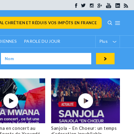
L CHRÉTIEN ET RÉDUIS VOS IMPÔTS EN FRANCE
DIENNES
PAROLE DU JOUR
Plus
a en concert au
Sanjola – En Choeur: un temps
 Sports de Yaoundé
d’adoration inoubliable