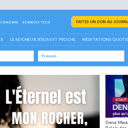
FAITES UN DON AU JOURNA
ECONOMIE
SCIENCES TECH
ES
LE SEIGNEUR JÉSUS EST PROCHE
MÉDITATIONS QUOTI
Dena Mwan
Palais des