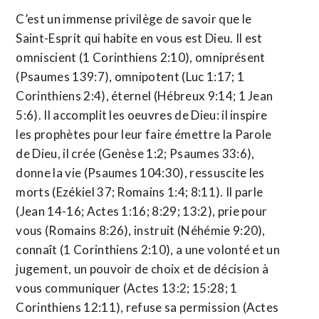
C’est un immense privilège de savoir que le
Saint-Esprit qui habite en vous est Dieu. Il est
omniscient (1 Corinthiens 2:10), omniprésent
(Psaumes 139:7), omnipotent (Luc 1:17; 1
Corinthiens 2:4), éternel (Hébreux 9:14; 1 Jean
5:6). Il accomplit les oeuvres de Dieu: il inspire
les prophètes pour leur faire émettre la Parole
de Dieu, il crée (Genèse 1:2; Psaumes 33:6),
donne la vie (Psaumes 104:30), ressuscite les
morts (Ezékiel 37; Romains 1:4; 8:11). Il parle
(Jean 14-16; Actes 1:16; 8:29; 13:2), prie pour
vous (Romains 8:26), instruit (Néhémie 9:20),
connaît (1 Corinthiens 2:10), a une volonté et un
jugement, un pouvoir de choix et de décision à
vous communiquer (Actes 13:2; 15:28; 1
Corinthiens 12:11), refuse sa permission (Actes