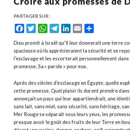
Croire aux promesses de 
PARTAGER SUR :
Facebook
Twitter
WhatsApp
Telegram
LinkedIn
Email
Partager
Dieu promit à Israël qu’Il leur donnerait une terre co
spacieuse où ils apprécieraient la sécurité et se repos
l’esclavage et les escorterait personnellement dans 
promesse, Sa « parole » pour eux.
Après des siècles d’esclavage en Égypte, quelle eupho
cette promesse. Quel plaisir ils durent prendre dans 
annonçait un pays qui leur appartiendrait, une identité
sans lait, sans miel, sans sécurité, sans héritage, s
Mer Rouge se séparait sous leurs yeux, les promesses
presque avoir le goût des fruits de leur Terre en bouc
désert : poussière, danger, rochers, soif, serpents e