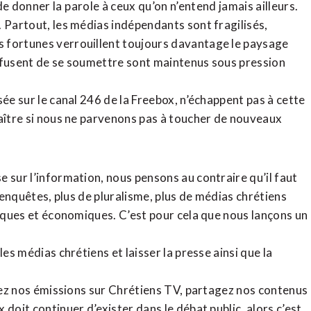
de donner la parole à ceux qu’on n’entend jamais ailleurs.
. Partout, les médias indépendants sont fragilisés,
 fortunes verrouillent toujours davantage le paysage
refusent de se soumettre sont maintenus sous pression
sée sur le canal 246 de la Freebox, n’échappent pas à cette
raître si nous ne parvenons pas à toucher de nouveaux
 sur l’information, nous pensons au contraire qu’il faut
d’enquêtes, plus de pluralisme, plus de médias chrétiens
tiques et économiques. C’est pour cela que nous lançons un
es médias chrétiens et laisser la presse ainsi que la
rdez nos émissions sur Chrétiens TV, partagez nos contenus
doit continuer d’exister dans le débat public, alors c’est