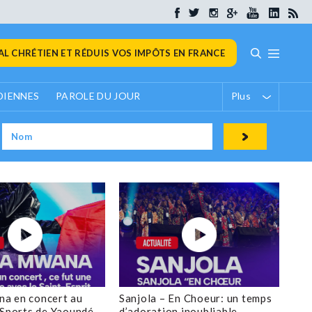
L CHRÉTIEN ET RÉDUIS VOS IMPÔTS EN FRANCE
DIENNES
PAROLE DU JOUR
Plus
a en concert au
Sanjola – En Choeur: un temps
 Sports de Yaoundé
d’adoration inoubliable