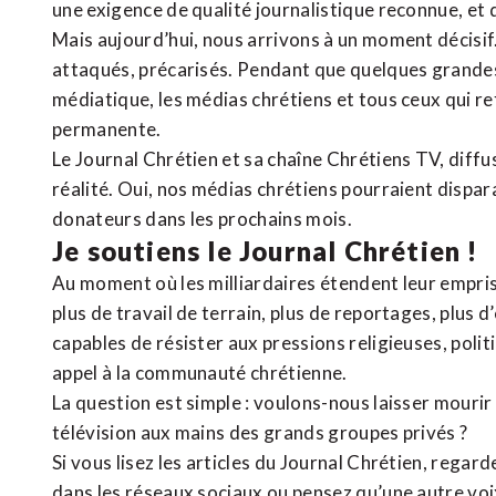
une exigence de qualité journalistique reconnue,
et 
Mais aujourd’hui, nous arrivons à un moment décisif
attaqués, précarisés. Pendant que quelques grandes
médiatique, les médias chrétiens et tous ceux qui 
permanente.
Le Journal Chrétien et sa chaîne Chrétiens TV, diffu
réalité. Oui, nos médias chrétiens pourraient dispa
donateurs dans les prochains mois.
Je soutiens le Journal Chrétien !
Au moment où les milliardaires étendent leur emprise
plus de travail de terrain, plus de reportages, plus 
capables de résister aux pressions religieuses, poli
appel à la communauté chrétienne.
La question est simple : voulons-nous laisser mourir l
télévision aux mains des grands groupes privés ?
Si vous lisez les articles du Journal Chrétien, rega
dans les réseaux sociaux ou pensez qu’une autre voix 