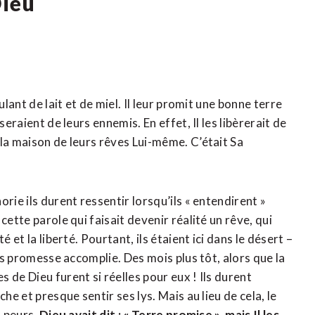
Dieu
ulant de lait et de miel. Il leur promit une bonne terre
eraient de leurs ennemis. En effet, Il les libèrerait de
la maison de leurs rêves Lui-même. C’était Sa
rie ils durent ressentir lorsqu’ils « entendirent »
cette parole qui faisait devenir réalité un rêve, qui
 et la liberté. Pourtant, ils étaient ici dans le désert –
ans promesse accomplie. Des mois plus tôt, alors que la
 de Dieu furent si réelles pour eux ! Ils durent
he et presque sentir ses lys. Mais au lieu de cela, le
t peurs.
Dieu avait dit : « Terre promise », mais Il les