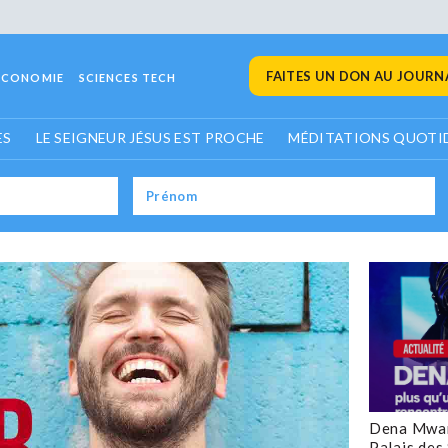
FAITES UN DON AU JOURNA
ECONOMIE
SCIENCES TECH
ES
LE SEIGNEUR JÉSUS EST PROCHE
MÉDITATIONS QUOTI
Dena Mwan
Palais des