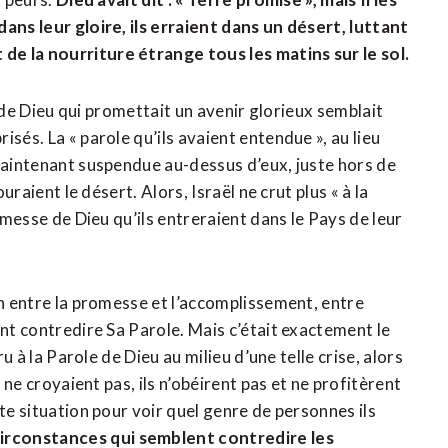
ans leur gloire, ils erraient dans un désert, luttant
de la nourriture étrange tous les matins sur le sol.
le de Dieu qui promettait un avenir glorieux semblait
sés. La « parole qu’ils avaient entendue », au lieu
 maintenant suspendue au-dessus d’eux, juste hors de
uraient le désert. Alors, Israël ne crut plus « à la
romesse de Dieu qu’ils entreraient dans le Pays de leur
on entre la promesse et l’accomplissement, entre
ent contredire Sa Parole. Mais c’était exactement le
ru à la Parole de Dieu au milieu d’une telle crise, alors
s ne croyaient pas, ils n’obéirent pas et ne profitèrent
te situation pour voir quel genre de personnes ils
rconstances qui semblent contredire les