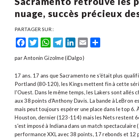
Sacramento retrouve les p
nuage, succès précieux de
PARTAGER SUR :
Facebook
Twitter
WhatsApp
Telegram
LinkedIn
Email
Partager
par Antonin Gizolme (iDalgo)
17 ans. 17 ans que Sacramento ne s’était plus qualif
Portland (80-120), les Kings mettent fin à cette sér
l’Ouest. Dans le même temps, les Lakers sont allés 
aux 38 points d’Anthony Davis. La bande à LeBron es
mais peut toujours espérer une place dans le top 6. À
Houston, dernier (123-114) mais les Nets restent 6
s’est imposé à Indiana dans un match spectaculaire 
performance XXL avec 38 points, 17 rebonds et 12 pas