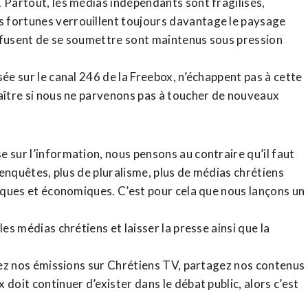
. Partout, les médias indépendants sont fragilisés,
 fortunes verrouillent toujours davantage le paysage
refusent de se soumettre sont maintenus sous pression
sée sur le canal 246 de la Freebox, n’échappent pas à cette
raître si nous ne parvenons pas à toucher de nouveaux
 sur l’information, nous pensons au contraire qu’il faut
d’enquêtes, plus de pluralisme, plus de médias chrétiens
tiques et économiques. C’est pour cela que nous lançons un
es médias chrétiens et laisser la presse ainsi que la
rdez nos émissions sur Chrétiens TV, partagez nos contenus
doit continuer d’exister dans le débat public, alors c’est