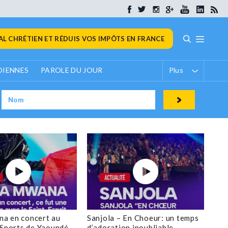
L CHRÉTIEN ET RÉDUIS VOS IMPÔTS EN FRANCE
DIENNES
PAROLE DU JOUR
Plus
a en concert au
Sanjola – En Choeur: un temps
 Sports de Yaoundé
d’adoration inoubliable