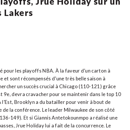
layoffs, Jrue Holiday sur un
s Lakers
ié pour les playoffs NBA. À la faveur d’un carton à
ie et sont récompensés d’une très belle saison à
chercher un succès crucial à Chicago (110-121) grâce
t 9e, devra cravacher pour se maintenir dans le top 10
 l’Est, Brooklyn a du batailler pour venir à bout de
e de la conférence. Le leader Milwaukee de son côté
(136-149). Et si Giannis Antetokounmpo a réalisé une
ses, Jrue Holiday lui a fait de la concurrence. Le