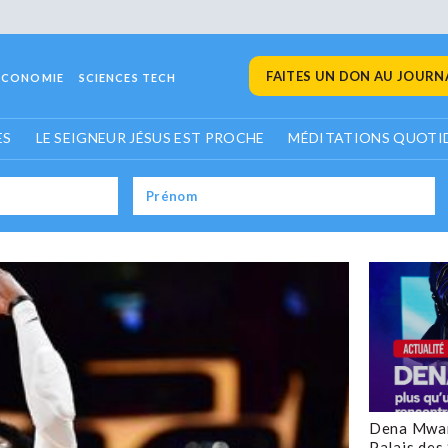
FAITES UN DON AU JOURNA
ECONOMIE
SCIENCES TECH
ES
LE SEIGNEUR JÉSUS EST PROCHE
MÉDITATIONS QUOTI
Dena Mwan
Palais des