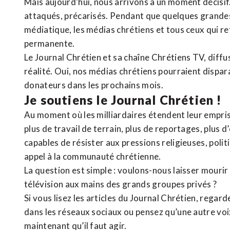
Mais aujourd’hui, nous arrivons à un moment décisif
attaqués, précarisés. Pendant que quelques grandes
médiatique, les médias chrétiens et tous ceux qui 
permanente.
Le Journal Chrétien et sa chaîne Chrétiens TV, diffu
réalité. Oui, nos médias chrétiens pourraient dispa
donateurs dans les prochains mois.
Je soutiens le Journal Chrétien !
Au moment où les milliardaires étendent leur emprise
plus de travail de terrain, plus de reportages, plus 
capables de résister aux pressions religieuses, poli
appel à la communauté chrétienne.
La question est simple : voulons-nous laisser mourir l
télévision aux mains des grands groupes privés ?
Si vous lisez les articles du Journal Chrétien, rega
dans les réseaux sociaux ou pensez qu’une autre voix 
maintenant qu’il faut agir.