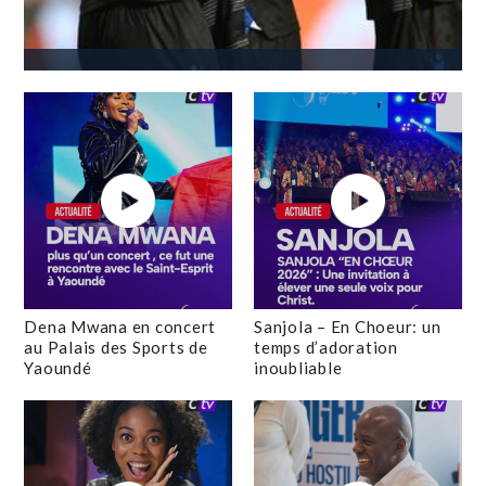
Dena Mwana en concert
Sanjola – En Choeur: un
au Palais des Sports de
temps d’adoration
Yaoundé
inoubliable