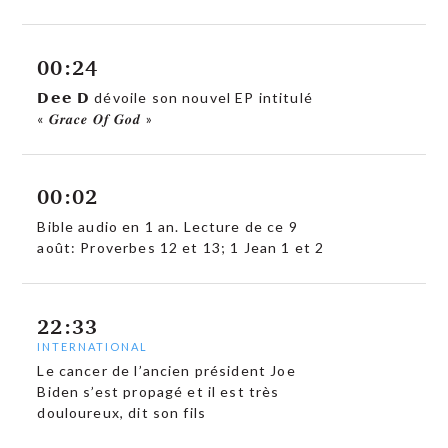
00:24
𝗗𝗲𝗲 𝗗 dévoile son nouvel EP intitulé
« 𝑮𝒓𝒂𝒄𝒆 𝑶𝒇 𝑮𝒐𝒅 »
00:02
Bible audio en 1 an. Lecture de ce 9
août: Proverbes 12 et 13; 1 Jean 1 et 2
22:33
INTERNATIONAL
Le cancer de l’ancien président Joe
Biden s’est propagé et il est très
douloureux, dit son fils