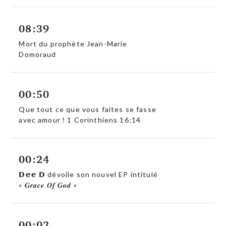
08:39
Mort du prophète Jean-Marie
Domoraud
00:50
Que tout ce que vous faites se fasse
avec amour ! 1 Corinthiens 16:14
00:24
𝗗𝗲𝗲 𝗗 dévoile son nouvel EP intitulé
« 𝑮𝒓𝒂𝒄𝒆 𝑶𝒇 𝑮𝒐𝒅 »
00:02