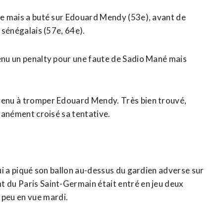
ise mais a buté sur ​Edouard Mendy (53e), avant de
n sénégalais (57e, 64e).
enu un penalty pour une faute de ​Sadio Mané mais
.
rvenu à tromper Edouard Mendy. Très bien trouvé,
ntanément croisé sa tentative.
 qui a piqué son ballon au-dessus du gardien adverse sur
t ​du Paris Saint-Germain était entré en jeu deux
peu en vue mardi.