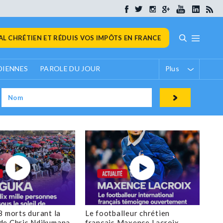
L CHRÉTIEN ET RÉDUIS VOS IMPÔTS EN FRANCE
DIENNES
PAROLE DU JOUR
Plus
8 morts durant la
Le footballeur chrétien
de Chris Ndikumana
français Maxence Lacroix