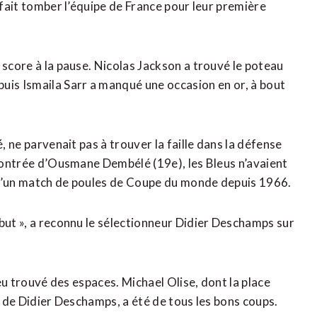
 fait tomber l’équipe de France pour leur première
 score à la pause. Nicolas Jackson a trouvé le poteau
uis Ismaila Sarr a manqué une occasion en ⁠or, à bout
, ne parvenait pas à trouver la faille dans la défense
 contrée d’Ousmane Dembélé (19e), les Bleus n’avaient
 d’un match de poules de Coupe du monde depuis 1966.
but », a reconnu le sélectionneur Didier Deschamps sur
 peu trouvé des espaces. Michael Olise, dont la place
f de Didier Deschamps, a été de tous les bons coups.