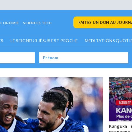
FAITES UN DON AU JOURNA
ECONOMIE
SCIENCES TECH
ES
LE SEIGNEUR JÉSUS EST PROCHE
MÉDITATIONS QUOTI
Kanguka : 
campagne 