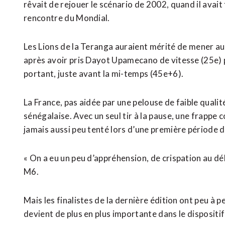
rêvait de rejouer le scénario de 2002, quand il avait
rencontre du Mondial.
Les Lions de la Teranga auraient mérité de ⁠mener au
après avoir pris Dayot Upamecano de vitesse (25e) p
portant, juste avant la mi-temps (45e+6).
La France, pas aidée par une pelouse de faible qualité
sénégalaise. Avec un seul tir à la pause, une frappe
jamais aussi peu tenté lors d’une première période
« On a eu un peu d’appréhension, de crispation au dé
M6.
Mais les finalistes de ⁠la dernière ‌édition ont peu à
devient de plus en plus importante dans ⁠le dispositi