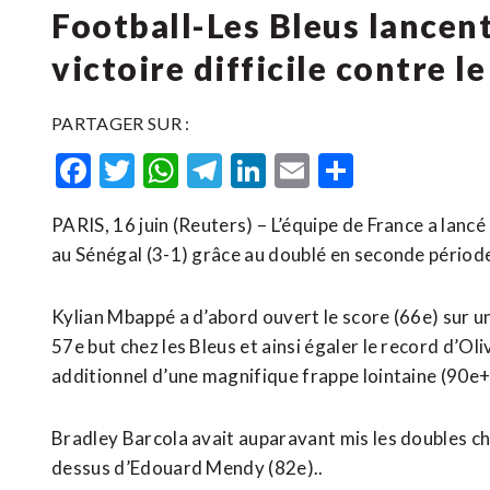
Football-Les Bleus lancen
victoire difficile contre l
PARTAGER SUR :
Facebook
Twitter
WhatsApp
Telegram
LinkedIn
Email
Partager
PARIS, 16 juin (Reuters) – L’équipe de France a lanc
au Sénégal (3-1) grâce au doublé en seconde périod
Kylian Mbappé a d’abord ouvert le score (66e) sur u
57e but chez les Bleus et ainsi égaler le record d’Ol
additionnel d’une magnifique frappe lointaine (90e+
Bradley Barcola avait auparavant mis les ​doubles ch
dessus d’Edouard Mendy (82e)..