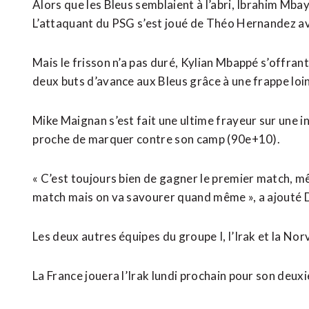
Alors que les Bleus semblaient à l’abri, Ibrahim Mbaye
L’attaquant du PSG s’est joué de Théo Hernandez a
Mais le frisson n’a pas duré, Kylian Mbappé s’offra
deux buts d’avance aux Bleus grâce à une frappe loin
Mike Maignan s’est fait une ultime frayeur sur une 
⁠proche de marquer contre son camp (90e+10).
« C’est toujours bien de gagner le premier match, mêm
match mais on va savourer quand même », a ajouté 
Les deux autres équipes du groupe I, l’Irak et la ​Nor
La France jouera l’Irak lundi prochain pour son deux