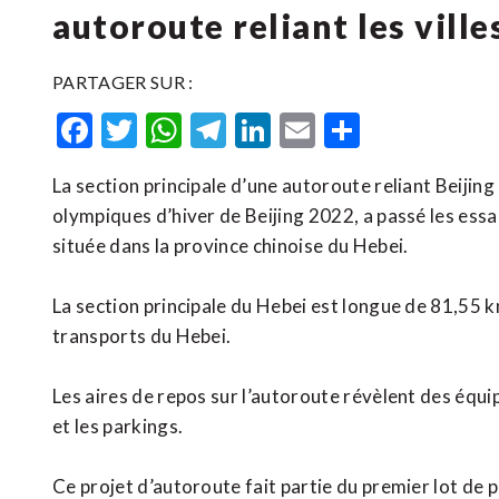
autoroute reliant les vill
PARTAGER SUR :
Facebook
Twitter
WhatsApp
Telegram
LinkedIn
Email
Partager
La section principale d’une autoroute reliant Beijing
olympiques d’hiver de Beijing 2022, a passé les essa
située dans la province chinoise du Hebei.
La section principale du Hebei est longue de 81,55 k
transports du Hebei.
Les aires de repos sur l’autoroute révèlent des équi
et les parkings.
Ce projet d’autoroute fait partie du premier lot de