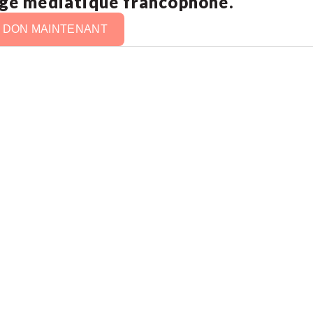
age médiatique francophone.
N DON MAINTENANT