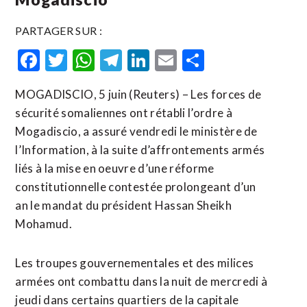
PARTAGER SUR :
Facebook
Twitter
WhatsApp
Telegram
LinkedIn
Email
Partager
MOGADISCIO, 5 juin (Reuters) – Les forces de
sécurité somaliennes ont rétabli l’ordre à
Mogadiscio, a assuré vendredi le ministère de
l’Information, à la suite d’affrontements armés
liés ​à ‌la mise en oeuvre d’une ​réforme
constitutionnelle ⁠contestée prolongeant d’un
an le mandat ‌du président ‌Hassan Sheikh
Mohamud.
Les troupes gouvernementales et des milices
armées ont combattu dans la nuit de mercredi ​à
jeudi dans certains quartiers de la capitale