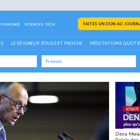
FAITES UN DON AU JOURNA
ECONOMIE
SCIENCES TECH
ES
LE SEIGNEUR JÉSUS EST PROCHE
MÉDITATIONS QUOTI
Dena Mwan
Palais des