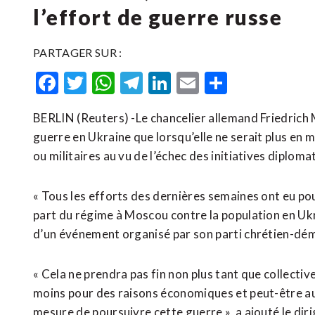
l’effort de guerre russe
PARTAGER SUR :
Facebook
Twitter
WhatsApp
Telegram
LinkedIn
Email
Partager
BERLIN (Reuters) -Le chancelier allemand Friedrich M
guerre en Ukraine que lorsqu’elle ne serait plus en
ou militaires au vu de l’échec des initiatives diplom
« Tous les efforts des dernières semaines ont eu po
part du régime à Moscou contre la population en Ukr
d’un événement organisé par son parti chrétien-d
« Cela ne prendra pas fin non plus tant que collecti
moins pour des raisons économiques et peut-être auss
mesure de poursuivre cette guerre », a ajouté le dir