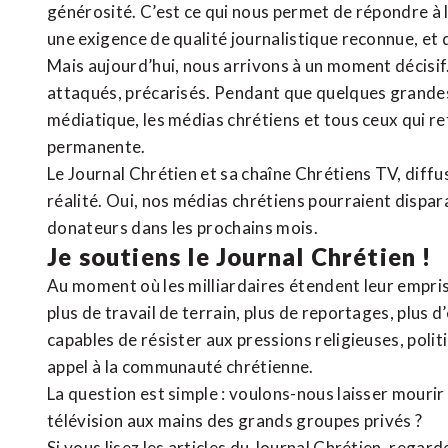
générosité. C’est ce qui nous permet de répondre à 
une exigence de qualité journalistique reconnue,
et 
Mais aujourd’hui, nous arrivons à un moment décisif
attaqués, précarisés. Pendant que quelques grandes
médiatique, les médias chrétiens et tous ceux qui 
permanente.
Le Journal Chrétien et sa chaîne Chrétiens TV, diffu
réalité. Oui, nos médias chrétiens pourraient dispa
donateurs dans les prochains mois.
Je soutiens le Journal Chrétien !
Au moment où les milliardaires étendent leur emprise
plus de travail de terrain, plus de reportages, plus 
capables de résister aux pressions religieuses, poli
appel à la communauté chrétienne.
La question est simple : voulons-nous laisser mourir l
télévision aux mains des grands groupes privés ?
Si vous lisez les articles du Journal Chrétien, rega