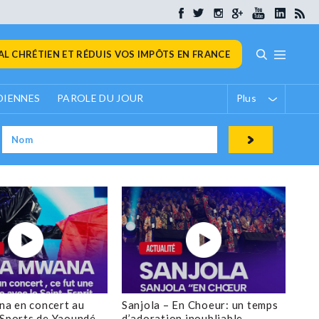
L CHRÉTIEN ET RÉDUIS VOS IMPÔTS EN FRANCE
DIENNES
PAROLE DU JOUR
Plus
a en concert au
Sanjola – En Choeur: un temps
 Sports de Yaoundé
d’adoration inoubliable