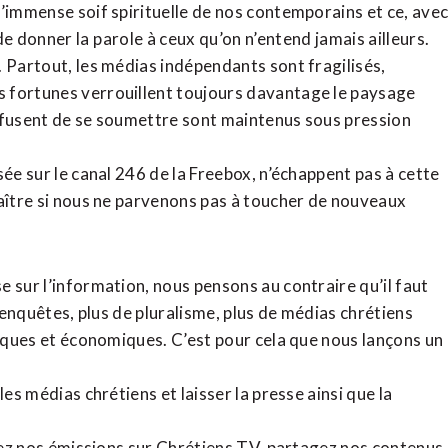
l’immense soif spirituelle de nos contemporains et ce, ave
de donner la parole à ceux qu’on n’entend jamais ailleurs.
. Partout, les médias indépendants sont fragilisés,
 fortunes verrouillent toujours davantage le paysage
refusent de se soumettre sont maintenus sous pression
sée sur le canal 246 de la Freebox, n’échappent pas à cette
raître si nous ne parvenons pas à toucher de nouveaux
 sur l’information, nous pensons au contraire qu’il faut
d’enquêtes, plus de pluralisme, plus de médias chrétiens
tiques et économiques. C’est pour cela que nous lançons un
es médias chrétiens et laisser la presse ainsi que la
rdez nos émissions sur Chrétiens TV, partagez nos contenus