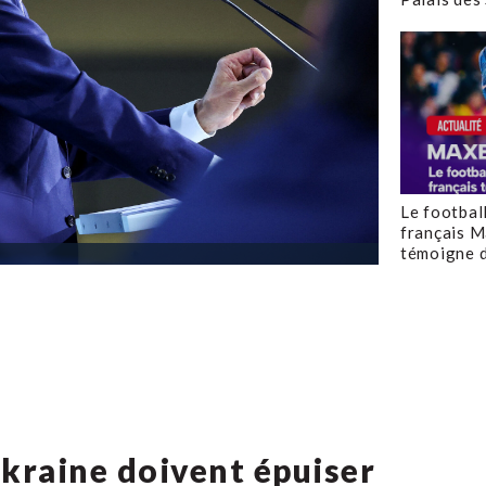
Le footbal
français M
témoigne d
’Ukraine doivent épuiser