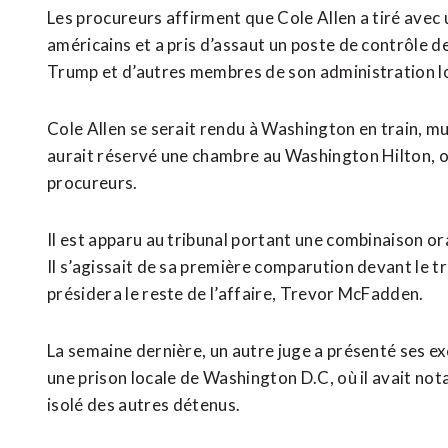
Les procureurs affirment que ‌Cole Allen a tiré avec 
américains et a pris d’assaut un poste de contrôle d
Trump et d’autres membres de son administration lo
Cole Allen se serait rendu à Washington en train, mun
aurait réservé une chambre au Washington Hilton, où l
procureurs.
Il est apparu au tribunal portant une combinaison ora
Il s’agissait de sa première comparution devant le t
présidera le reste de l’affaire, Trevor McFadden.
La semaine dernière, un autre juge a présenté ses exc
une prison locale de ⁠Washington ‌D.C, où il avait no
isolé des autres ⁠détenus.