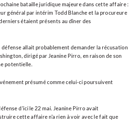
ochaine bataille juridique ​majeure dans cette affaire :
eur général par intérim ​Todd Blanche et la procureure
 derniers étaient présents au dîner des
a défense allait probablement demander la récusation ​
hington, dirigé par Jeanine Pirro, en raison de son
e potentielle.
un événement présumé comme celui-ci poursuivent
fense ⁠d’ici le 22 mai. Jeanine Pirro avait
ire cette affaire n’a rien à voir avec le fait que