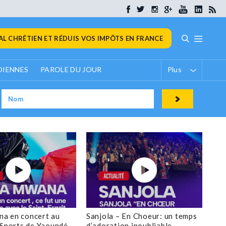
L CHRÉTIEN ET RÉDUIS VOS IMPÔTS EN FRANCE
DIENNES
PAROLE DU JOUR
Plus
a en concert au
Sanjola – En Choeur: un temps
 Sports de Yaoundé
d’adoration inoubliable