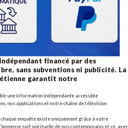
 indépendant financé par des
bre, sans subventions ni publicité. La
rétienne
garantit notre
ible une information indépendante accessible
tes,
nos applications
et notre
chaîne de télévision
, chaque enquête existe uniquement grâce à votre
l’immense soif spirituelle de nos contemporains et ce, ave