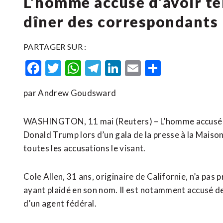
L’homme accusé d’avoir te
dîner des correspondants 
PARTAGER SUR :
Facebook
Twitter
WhatsApp
Telegram
LinkedIn
Email
Partager
par Andrew Goudsward
WASHINGTON, 11 mai (Reuters) – L’homme accusé d’a
Donald Trump lors d’un gala de la presse à la Maison
toutes les accusations le visant.
Cole Allen, 31 ans, originaire de Californie, n’a pas p
ayant plaidé en ​son nom. Il est ⁠notamment accusé d
d’un agent ‌fédéral.