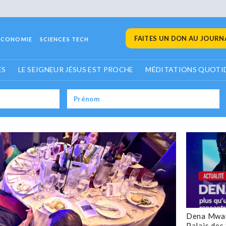
FAITES UN DON AU JOURNA
ECONOMIE
SCIENCES TECH
ES
LE SEIGNEUR JÉSUS EST PROCHE
MÉDITATIONS QUOTI
Dena Mwan
Palais des