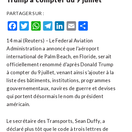
PARTAGER SUR :
Facebook
Twitter
WhatsApp
Telegram
LinkedIn
Email
Partager
14 mai (Reuters) – Le Federal Aviation
Administration a annoncé que l’aéroport ​
international ‌de Palm ​Beach, ⁠en Floride, serait
‌officiellement ‌renommé d’après Donald Trump
à compter du ​9 juillet, venant ainsi s’ajouter à la
liste des bâtiments, institutions, ⁠programmes
gouvernementaux, ⁠navires de guerre et devises
qui portent désormais le nom ⁠du président
américain.
Le ‌secrétaire des Transports, ⁠Sean Duffy, ​a ​
déclaré plus tôt que ​le code à trois ‌lettres de ​