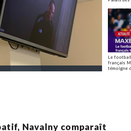
Le footbal
français M
témoigne d
atif, Navalny comparaît