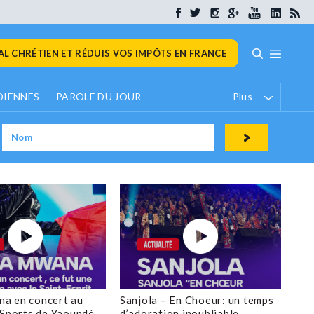
L CHRÉTIEN ET RÉDUIS VOS IMPÔTS EN FRANCE
DIENNES
PAROLE DU JOUR
Plus
a en concert au
Sanjola – En Choeur: un temps
 Sports de Yaoundé
d’adoration inoubliable