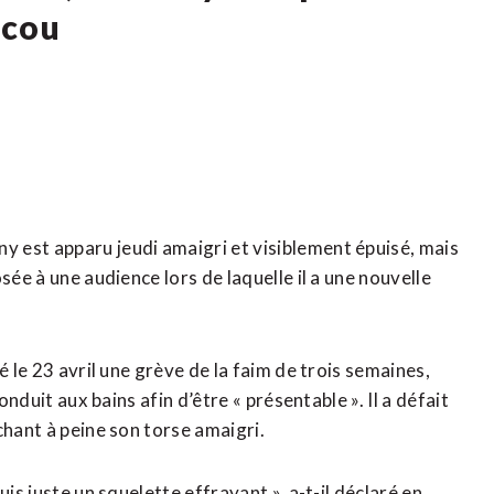
scou
 est apparu jeudi amaigri et visiblement épuisé, mais
sée à une audience lors de laquelle il a une nouvelle
é le 23 avril une grève de la faim de trois semaines,
onduit aux bains afin d’être « présentable ». Il a défait
chant à peine son torse amaigri.
is juste un squelette effrayant », a-t-il déclaré en