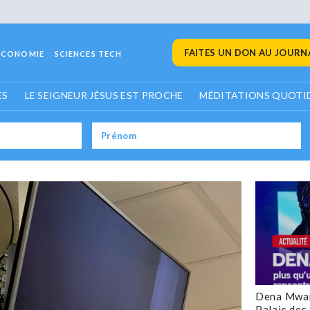
FAITES UN DON AU JOURNA
ECONOMIE
SCIENCES TECH
ES
LE SEIGNEUR JÉSUS EST PROCHE
MÉDITATIONS QUOTI
Dena Mwan
Palais des