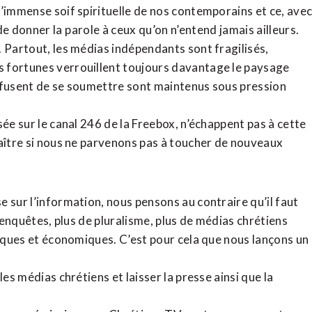
l’immense soif spirituelle de nos contemporains et ce, ave
de donner la parole à ceux qu’on n’entend jamais ailleurs.
. Partout, les médias indépendants sont fragilisés,
 fortunes verrouillent toujours davantage le paysage
refusent de se soumettre sont maintenus sous pression
sée sur le canal 246 de la Freebox, n’échappent pas à cette
raître si nous ne parvenons pas à toucher de nouveaux
 sur l’information, nous pensons au contraire qu’il faut
d’enquêtes, plus de pluralisme, plus de médias chrétiens
tiques et économiques. C’est pour cela que nous lançons un
es médias chrétiens et laisser la presse ainsi que la