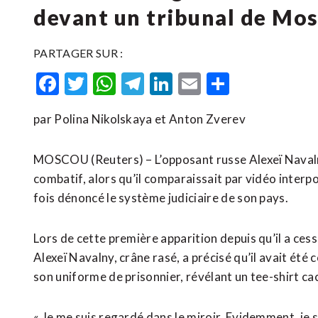
devant un tribunal de Mo
PARTAGER SUR :
Facebook
Twitter
WhatsApp
Telegram
LinkedIn
Email
Partager
par Polina Nikolskaya et Anton Zverev
MOSCOU (Reuters) – L’opposant russe Alexeï Navalny
combatif, alors qu’il comparaissait par vidéo interpo
fois dénoncé le système judiciaire de son pays.
Lors de cette première apparition depuis qu’il a cess
Alexeï Navalny, crâne rasé, a précisé qu’il avait été c
son uniforme de prisonnier, révélant un tee-shirt ca
« Je me suis regardé dans le miroir. Evidemment, je su