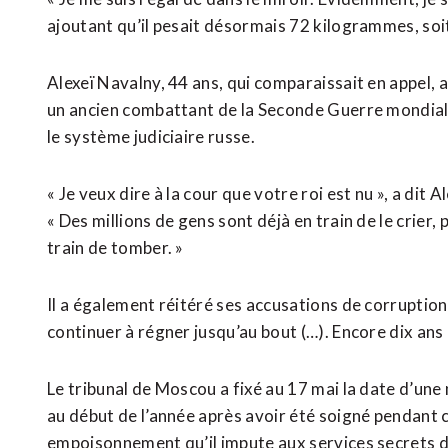
ajoutant qu’il pesait désormais 72 kilogrammes, soi
Alexeï Navalny, 44 ans, qui comparaissait en appel, a 
un ancien combattant de la Seconde Guerre mondiale 
le système judiciaire russe.
« Je veux dire à la cour que votre roi est nu », a dit
« Des millions de gens sont déjà en train de le crier,
train de tomber. »
Il a également réitéré ses accusations de corruption
continuer à régner jusqu’au bout (…). Encore dix ans 
Le tribunal de Moscou a fixé au 17 mai la date d’une
au début de l’année après avoir été soigné pendant
empoisonnement qu’il impute aux services secrets 