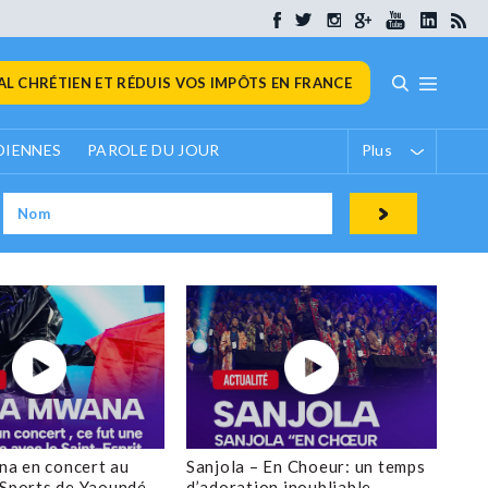
L CHRÉTIEN ET RÉDUIS VOS IMPÔTS EN FRANCE
DIENNES
PAROLE DU JOUR
Plus
a en concert au
Sanjola – En Choeur: un temps
 Sports de Yaoundé
d’adoration inoubliable