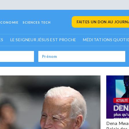
FAITES UN DON AU JOURNA
ECONOMIE
SCIENCES TECH
ES
LE SEIGNEUR JÉSUS EST PROCHE
MÉDITATIONS QUOTI
Dena Mwan
Palais des