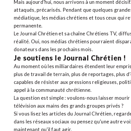
Mais aujourd’hui, nous arrivons à un moment décisif
attaqués, précarisés. Pendant que quelques grandes
médiatique, les médias chrétiens et tous ceux qui 
permanente.
Le Journal Chrétien et sa chaîne Chrétiens TV, diffu
réalité. Oui, nos médias chrétiens pourraient dispa
donateurs dans les prochains mois.
Je soutiens le Journal Chrétien !
Au moment où les milliardaires étendent leur emprise
plus de travail de terrain, plus de reportages, plus 
capables de résister aux pressions religieuses, poli
appel à la communauté chrétienne.
La question est simple : voulons-nous laisser mourir l
télévision aux mains des grands groupes privés ?
Si vous lisez les articles du Journal Chrétien, rega
dans les réseaux sociaux ou pensez qu’une autre voix 
maintenant qu’il faut agir.