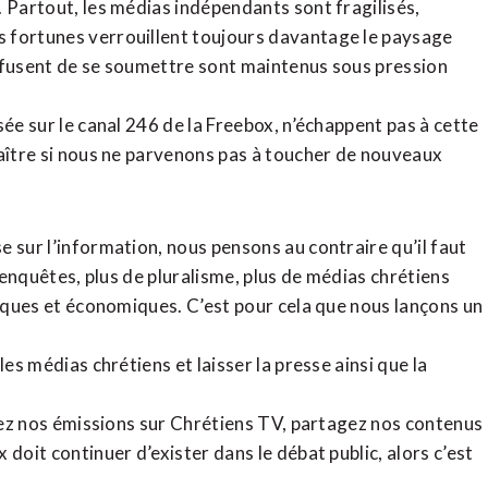
. Partout, les médias indépendants sont fragilisés,
 fortunes verrouillent toujours davantage le paysage
refusent de se soumettre sont maintenus sous pression
sée sur le canal 246 de la Freebox, n’échappent pas à cette
raître si nous ne parvenons pas à toucher de nouveaux
 sur l’information, nous pensons au contraire qu’il faut
d’enquêtes, plus de pluralisme, plus de médias chrétiens
tiques et économiques. C’est pour cela que nous lançons un
es médias chrétiens et laisser la presse ainsi que la
rdez nos émissions sur Chrétiens TV, partagez nos contenus
doit continuer d’exister dans le débat public, alors c’est