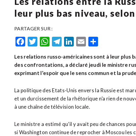
Les relations entre la Russ
leur plus bas niveau, selo
PARTAGER SUR :
Facebook
Twitter
WhatsApp
Telegram
LinkedIn
Email
Partager
Les relations russo-américaines sont à leur plus 
des confrontations, a déclaré jeudi le ministre r
exprimant l’espoir que le sens commun et la prude
La politique des Etats-Unis envers la Russie est ma
et un durcissement de la rhétorique n’a rien de nou
à une chaîne de télévision locale.
Le ministre a estimé qu’il y avait peu de chances pou
si Washington continue de reprocher à Moscou les c