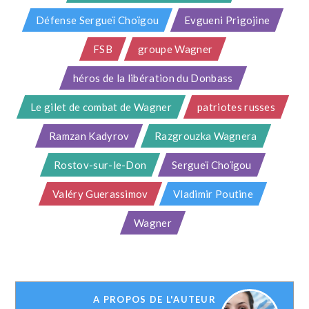
Défense Sergueï Choïgou
Evgueni Prigojine
FSB
groupe Wagner
héros de la libération du Donbass
Le gilet de combat de Wagner
patriotes russes
Ramzan Kadyrov
Razgrouzka Wagnera
Rostov-sur-le-Don
Sergueï Choïgou
Valéry Guerassimov
Vladimir Poutine
Wagner
A PROPOS DE L'AUTEUR