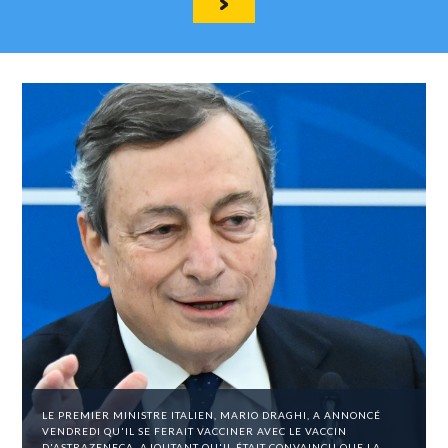
LE PREMIER MINISTRE ITALIEN, MARIO DRAGHI, A ANNONCÉ
VENDREDI QU'IL SE FERAIT VACCINER AVEC LE VACCIN
D'ASTRAZENECA, AJOUTANT QU'IL ÉTAIT CONVAINCU QUE LA