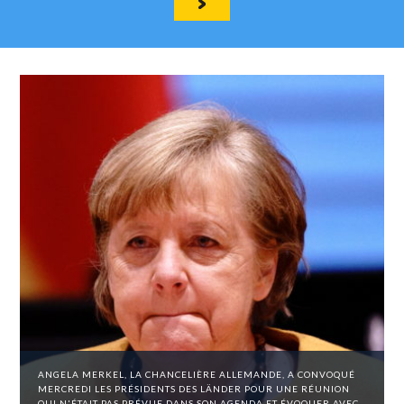
ANGELA MERKEL, LA CHANCELIÈRE ALLEMANDE, A CONVOQUÉ
MERCREDI LES PRÉSIDENTS DES LÄNDER POUR UNE RÉUNION
QUI N'ÉTAIT PAS PRÉVUE DANS SON AGENDA ET ÉVOQUER AVEC