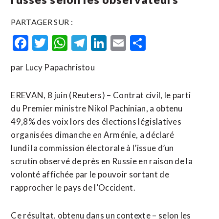
PARTAGER SUR :
Facebook
Twitter
WhatsApp
Telegram
LinkedIn
Email
Partager
par Lucy Papachristou
EREVAN, 8 juin (Reuters) – Contrat civil, le parti
du Premier ministre Nikol Pachinian, a obtenu
49,8% des voix lors des élections législatives
organisées dimanche en Arménie, a déclaré
lundi la commission électorale à l’issue d’un
scrutin observé de près en Russie en raison de la
volonté affichée par le pouvoir sortant de
rapprocher le pays de l’Occident.
Ce ​résultat, obtenu dans ‌un contexte – selon les