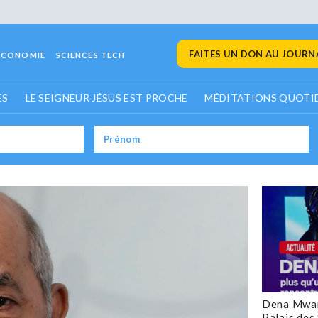
FAITES UN DON AU JOURNA
ECONOMIE
SCIENCES TECH
ES
LE SEIGNEUR JÉSUS EST PROCHE
MÉDITATIONS QUOTI
Dena Mwan
Palais des