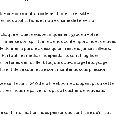
ible une information indépendante accessible
tes,
nos applications
et notre
chaîne de télévision
, chaque enquête existe uniquement grâce à votre
l’immense soif spirituelle de nos contemporains et ce, ave
de donner la parole à ceux qu’on n’entend jamais ailleurs.
. Partout, les médias indépendants sont fragilisés,
 fortunes verrouillent toujours davantage le paysage
refusent de se soumettre sont maintenus sous pression
sée sur le canal 246 de la Freebox, n’échappent pas à cette
raître si nous ne parvenons pas à toucher de nouveaux
 sur l’information, nous pensons au contraire qu’il faut