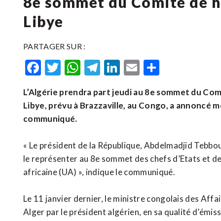
8e sommet du Comité de ha
Libye
PARTAGER SUR :
Facebook
Twitter
WhatsApp
Telegram
LinkedIn
Email
Partager
L’Algérie prendra part jeudi au 8e sommet du Comi
Libye, prévu à Brazzaville, au Congo, a annoncé m
communiqué.
« Le président de la République, Abdelmadjid Tebbou
le représenter au 8e sommet des chefs d’Etats et d
africaine (UA) », indique le communiqué.
Le 11 janvier dernier, le ministre congolais des Aff
Alger par le président algérien, en sa qualité d’émi