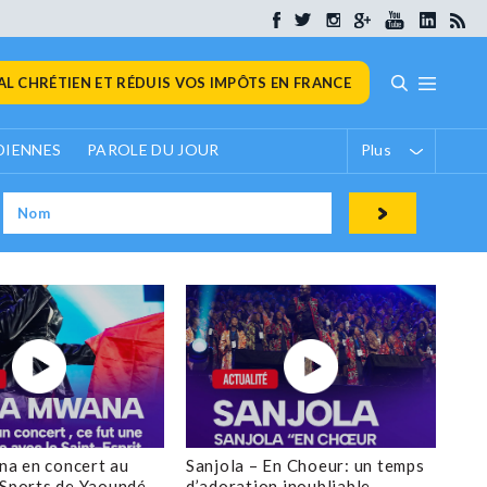
L CHRÉTIEN ET RÉDUIS VOS IMPÔTS EN FRANCE
DIENNES
PAROLE DU JOUR
Plus
a en concert au
Sanjola – En Choeur: un temps
 Sports de Yaoundé
d’adoration inoubliable