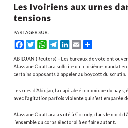
Les Ivoiriens aux urnes da
tensions
PARTAGER SUR :
Facebook
Twitter
WhatsApp
Telegram
LinkedIn
Email
Partager
ABIDJAN (Reuters) – Les bureaux de vote ont ouvert
Alassane Ouattara sollicite un troisième mandat en d
certains opposants à appeler au boycott du scrutin.
Les rues d’Abidjan, la capitale économique du pays, 
avec l’agitation parfois violente qui s’est emparée d
Alassane Ouattara a voté à Cocody, dans le nord d’
l’ensemble du corps électoral à en faire autant.