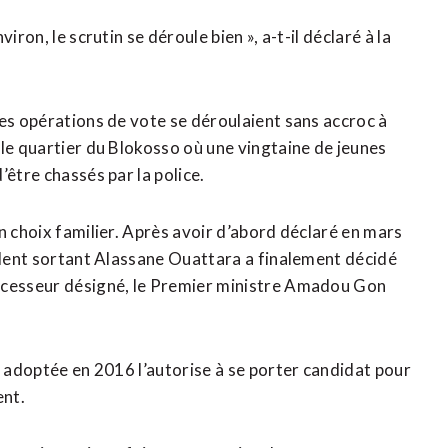
ron, le scrutin se déroule bien », a-t-il déclaré à la
les opérations de vote se déroulaient sans accroc à
 le quartier du Blokosso où une vingtaine de jeunes
’être chassés par la police.
n choix familier. Après avoir d’abord déclaré en mars
sident sortant Alassane Ouattara a finalement décidé
uccesseur désigné, le Premier ministre Amadou Gon
n adoptée en 2016 l’autorise à se porter candidat pour
ent.