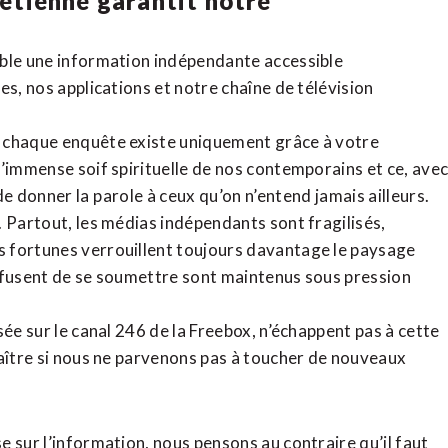
rétienne
garantit notre
ible une information indépendante accessible
tes,
nos applications
et notre
chaîne de télévision
, chaque enquête existe uniquement grâce à votre
l’immense soif spirituelle de nos contemporains et ce, ave
de donner la parole à ceux qu’on n’entend jamais ailleurs.
. Partout, les médias indépendants sont fragilisés,
 fortunes verrouillent toujours davantage le paysage
refusent de se soumettre sont maintenus sous pression
sée sur le canal 246 de la Freebox, n’échappent pas à cette
raître si nous ne parvenons pas à toucher de nouveaux
 sur l’information, nous pensons au contraire qu’il faut