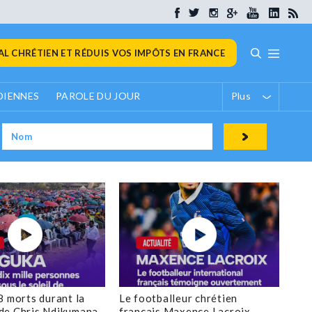
L CHRÉTIEN ET RÉDUIS VOS IMPÔTS EN FRANCE
DIENNES
PAROLE DU JOUR
Plus
8 morts durant la
Le footballeur chrétien
de Chris Ndikumana
français Maxence Lacroix