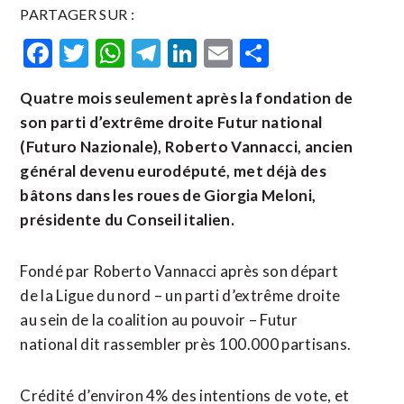
PARTAGER SUR :
Facebook
Twitter
WhatsApp
Telegram
LinkedIn
Email
Partager
Quatre mois seulement après la fondation de
son parti d’extrême droite Futur national
(Futuro Nazionale), Roberto Vannacci, ancien
général devenu eurodéputé, met déjà des
bâtons dans les roues de Giorgia Meloni,
présidente du Conseil italien.
Fondé par Roberto Vannacci après son départ
de la Ligue du nord – un parti d’extrême droite
au sein de la coalition au pouvoir – Futur
national dit rassembler près 100.000 partisans.
Crédité d’environ 4% des intentions de vote, et