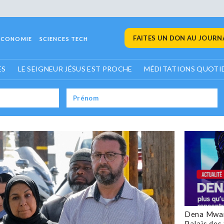
FAITES UN DON AU JOURNA
ECONOMIE
SCIENCES TECH
ES
LE SEIGNEUR JÉSUS EST PROCHE
MÉDITATIONS QUOTI
Dena Mwan
Palais des