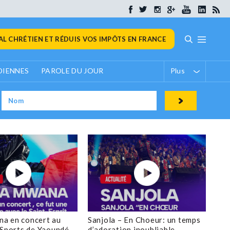
L CHRÉTIEN ET RÉDUIS VOS IMPÔTS EN FRANCE
DIENNES
PAROLE DU JOUR
Plus
a en concert au
Sanjola – En Choeur: un temps
 Sports de Yaoundé
d’adoration inoubliable