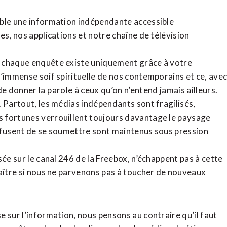
ible une information indépendante accessible
tes,
nos applications
et notre
chaîne de télévision
, chaque enquête existe uniquement grâce à votre
l’immense soif spirituelle de nos contemporains et ce, ave
de donner la parole à ceux qu’on n’entend jamais ailleurs.
. Partout, les médias indépendants sont fragilisés,
 fortunes verrouillent toujours davantage le paysage
refusent de se soumettre sont maintenus sous pression
sée sur le canal 246 de la Freebox, n’échappent pas à cette
raître si nous ne parvenons pas à toucher de nouveaux
 sur l’information, nous pensons au contraire qu’il faut