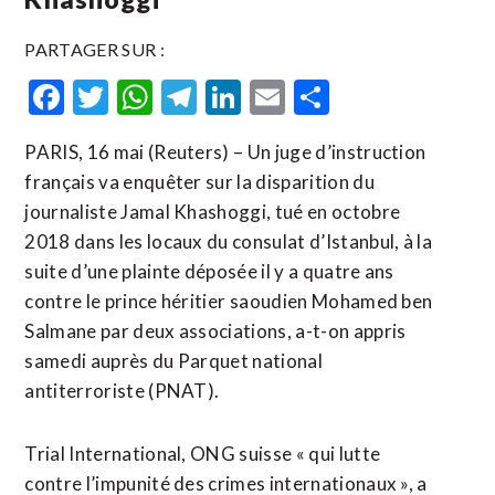
PARTAGER SUR :
Facebook
Twitter
WhatsApp
Telegram
LinkedIn
Email
Partager
PARIS, 16 mai (Reuters) – Un juge d’instruction
français va enquêter sur la disparition du
journaliste Jamal Khashoggi, tué en octobre
2018 dans les locaux du consulat d’Istanbul, à la
suite d’une plainte déposée ​il ‌y a quatre ans
contre le ​prince héritier ⁠saoudien Mohamed ben
Salmane par deux associations, a-t-on ‌appris
samedi auprès ‌du Parquet national
antiterroriste (PNAT).
Trial International, ONG suisse « qui lutte
contre l’impunité des crimes internationaux », a