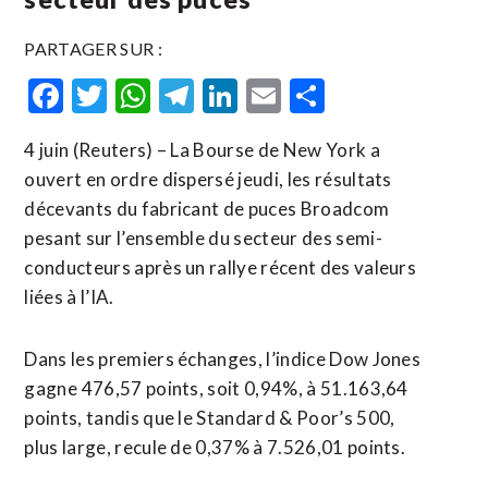
PARTAGER SUR :
Facebook
Twitter
WhatsApp
Telegram
LinkedIn
Email
Partager
4 juin (Reuters) – La Bourse de New York a
ouvert en ordre dispersé jeudi, les résultats
décevants du fabricant de puces Broadcom
pesant sur l’ensemble du secteur des semi-
conducteurs après un rallye récent des valeurs ​
liées à ‌l’IA.
Dans les premiers échanges, l’indice Dow ​Jones
gagne ⁠476,57 points, soit 0,94%, à 51.163,64
points, tandis que ‌le Standard & ‌Poor’s 500,
plus large, recule de 0,37% à 7.526,01 points.