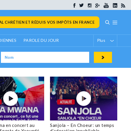
L CHRÉTIEN ET RÉDUIS VOS IMPÔTS EN FRANCE
DIENNES
PAROLE DU JOUR
Plus
a en concert au
Sanjola – En Choeur: un temps
 Sports de Yaoundé
d’adoration inoubliable