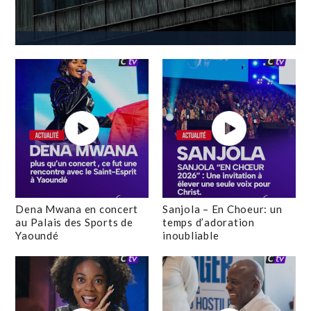
Dena Mwana en concert
Sanjola – En Choeur: un
au Palais des Sports de
temps d’adoration
Yaoundé
inoubliable