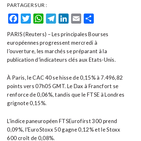
PARTAGER SUR :
Facebook
Twitter
WhatsApp
Telegram
LinkedIn
Email
Partager
PARIS (Reuters) – Les principales Bourses
européennes progressent mercredi à
l’ouverture, les marchés se préparant à la
publication d’indicateurs clés aux Etats-Unis.
À Paris, le CAC 40 se hisse de 0,15% à 7.496,82
points vers 07h05 GMT. Le Dax à Francfort se
renforce de 0,06%, tandis que le FTSE à Londres
grignote 0,15%.
L’indice paneuropéen FTSEurofirst 300 prend
0,09%, l’EuroStoxx 50 gagne 0,12% et le Stoxx
600 croît de 0,08%.