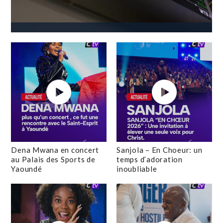
Dena Mwana en concert
Sanjola – En Choeur: un
au Palais des Sports de
temps d’adoration
Yaoundé
inoubliable