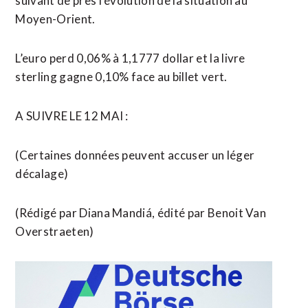
suivant de près l’évolution de la situation ​au
Moyen-Orient.
L’euro perd 0,06% à 1,1777 dollar et la livre
sterling gagne 0,10% face au billet vert.
A SUIVRE LE 12 MAI :
(Certaines données ​peuvent accuser un léger
décalage)
(Rédigé par Diana Mandiá, édité par Benoit Van
Overstraeten)