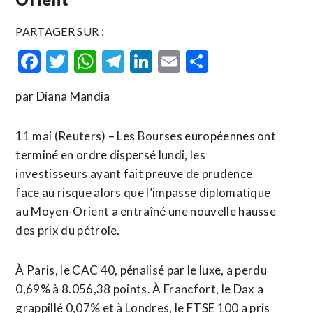
PARTAGER SUR :
Facebook
Twitter
WhatsApp
Telegram
LinkedIn
Email
Partager
par Diana Mandia
11 mai (Reuters) – Les Bourses européennes ont
terminé en ordre dispersé lundi, les
investisseurs ayant fait preuve de prudence
face au risque alors que l’impasse diplomatique
au Moyen-Orient a entraîné une nouvelle hausse
des prix du pétrole.
À Paris, le CAC 40, pénalisé par le luxe, a perdu
0,69% à 8.056,38 points. À Francfort, le Dax a
grappillé 0,07% et à Londres, le FTSE 100 a pris