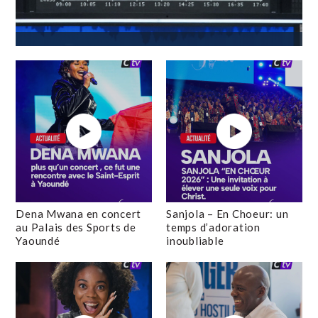
Dena Mwana en concert
Sanjola – En Choeur: un
au Palais des Sports de
temps d’adoration
Yaoundé
inoubliable