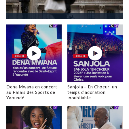
Dena Mwana en concert
Sanjola – En Choeur: un
au Palais des Sports de
temps d’adoration
Yaoundé
inoubliable