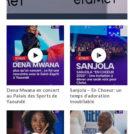
Dena Mwana en concert
Sanjola – En Choeur: un
au Palais des Sports de
temps d’adoration
Yaoundé
inoubliable