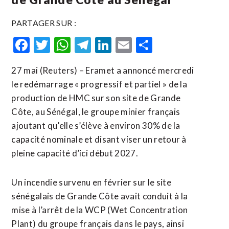
PARTAGER SUR :
Facebook
Twitter
WhatsApp
Telegram
LinkedIn
Email
Partager
27 mai (Reuters) – Eramet a annoncé mercredi
le redémarrage « progressif et partiel » de la
production de HMC sur son site de Grande
Côte, au ​Sénégal, ‌le groupe minier ​français
ajoutant ⁠qu’elle s’élève à environ 30% de ‌la
capacité ‌nominale et disant viser un retour à
pleine capacité d’ici début 2027.
Un incendie ​survenu en février sur le site
sénégalais de Grande Côte avait conduit à la
mise à l’arrêt de la WCP (Wet Concentration
Plant) du groupe ⁠français dans le pays, ainsi