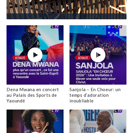
Dena Mwana en concert
Sanjola – En Choeur: un
au Palais des Sports de
temps d’adoration
Yaoundé
inoubliable