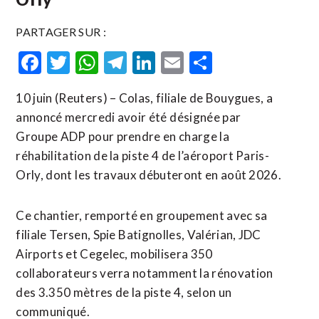
PARTAGER SUR :
Facebook
Twitter
WhatsApp
Telegram
LinkedIn
Email
Partager
10 juin (Reuters) – Colas, filiale de Bouygues, a ​
annoncé mercredi ‌avoir ​été ⁠désignée par
Groupe ‌ADP ‌pour prendre en charge la ​
réhabilitation de la piste 4 de l’aéroport Paris-
Orly, dont ⁠les ⁠travaux débuteront en août 2026.
Ce chantier, remporté en ⁠groupement avec sa
‌filiale Tersen, Spie ⁠Batignolles, ​Valérian, ​JDC
Airports et ​Cegelec, mobilisera 350
collaborateurs ‌verra ​notamment la rénovation ​
des 3.350 mètres de la piste 4, selon un
communiqué.