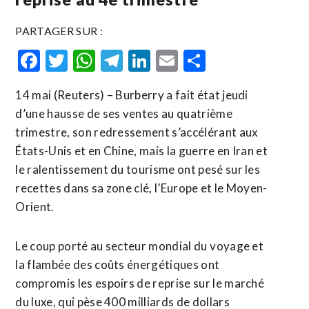
PARTAGER SUR :
Facebook
Twitter
WhatsApp
Telegram
LinkedIn
Email
Partager
14 mai (Reuters) – Burberry a fait état jeudi
d’une hausse de ses ventes au quatrième
trimestre, son redressement s’accélérant aux
États-Unis et en Chine, mais la guerre en Iran et
le ralentissement du tourisme ont pesé sur les
recettes dans sa ​zone clé, ‌l’Europe et le Moyen-
Orient.
Le coup porté au ​secteur mondial du ⁠voyage et
la flambée des coûts énergétiques ont
compromis les ‌espoirs de reprise ‌sur le marché
du luxe, qui pèse 400 milliards de dollars