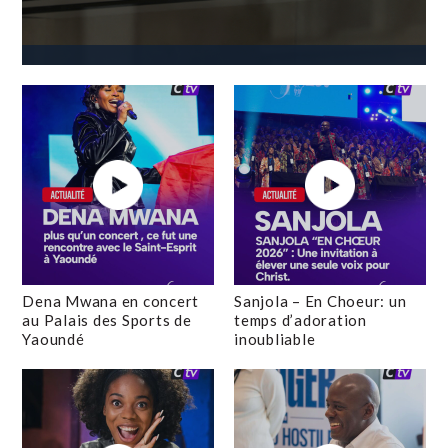
Dena Mwana en concert
Sanjola – En Choeur: un
au Palais des Sports de
temps d’adoration
Yaoundé
inoubliable