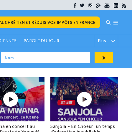
L CHRÉTIEN ET RÉDUIS VOS IMPÔTS EN FRANCE
DIENNES
PAROLE DU JOUR
Plus
a en concert au
Sanjola – En Choeur: un temps
 Sports de Yaoundé
d’adoration inoubliable