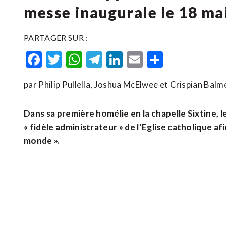
messe inaugurale le 18 ma
PARTAGER SUR :
Facebook
Twitter
WhatsApp
Telegram
LinkedIn
Email
Partager
par Philip Pullella, Joshua McElwee et Crispian Balm
Dans sa première homélie en la chapelle Sixtine, 
« fidèle administrateur » de l’Eglise catholique afin
monde ».