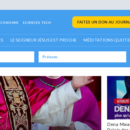
FAITES UN DON AU JOURNA
ECONOMIE
SCIENCES TECH
ES
LE SEIGNEUR JÉSUS EST PROCHE
MÉDITATIONS QUOTI
Dena Mwan
Palais des