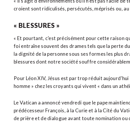
« Il s’agit d’environnements où il n’est pas facile de
croient sont ridiculisés, persécutés, méprisés ou, au m
« BLESSURES »
« Et pourtant, c’est précisément pour cette raison qu
foi entraîne souvent des drames tels que la perte du s
la dignité de la personne sous ses formes les plus dra
blessures dont notre société souffre considérablem
Pour Léon XIV, Jésus est par trop réduit aujourd’hui
homme » chez les croyants qui vivent « dans un athéi
Le Vatican a annoncé vendredi que le pape maintie
prédécesseur François, à la Curie et à la Cité du Vat
de prière et de dialogue avant toute nomination ou c