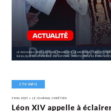
LE NOUVEAU PAPE LÉON XIV PRONONCE LE MESSAGE "URBI ET ORBI"
BASILIQUE SAINT-PIERRE, AU VATICAN. /PHOTO PRISE LE 8 MAI 20
CTV INFO
9 MAI 2025
LE JOURNAL CHRÉTIEN
Léon XIV appelle à éclairer