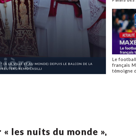
Le footbal
 (À LA VILLE ET AU MONDE) DEPUIS LE BALCON DE LA
français M
25/REUTERS/REMO CASILLI
témoigne d
 « les nuits du monde »,