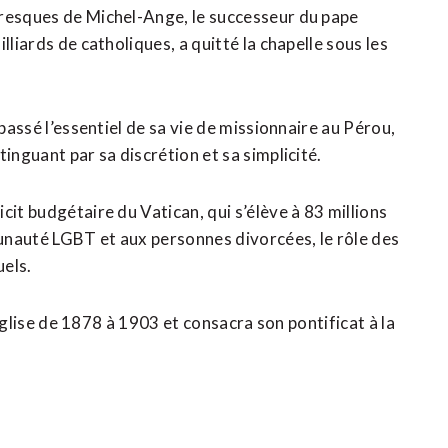
fresques de Michel-Ange, le successeur du pape
lliards de catholiques, a quitté la chapelle sous les
 passé l’essentiel de sa vie de missionnaire au Pérou,
inguant par sa discrétion et sa simplicité.
cit budgétaire du Vatican, qui s’élève à 83 millions
unauté LGBT et aux personnes divorcées, le rôle des
uels.
l’Église de 1878 à 1903 et consacra son pontificat à la