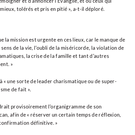
 témoigner et d’annoncer l’Évangile, et où ceux qui
ieux, tolérés et pris en pitié », a-t-il déploré.
e la mission est urgente en ces lieux, car le manque de
ens de la vie, l’oubli de la miséricorde, la violation de
matiques, la crise de la famille et tant d’autres
ent. »
 à « une sorte de leader charismatique ou de super-
sme de fait ».
ndrait provisoirement l’organigramme de son
ican, afin de « réserver un certain temps de réflexion,
onfirmation définitive. »