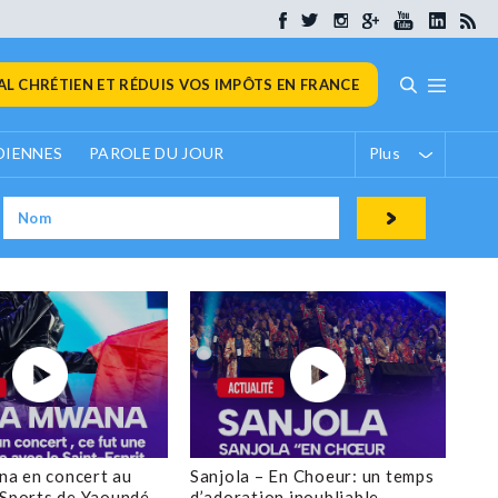
L CHRÉTIEN ET RÉDUIS VOS IMPÔTS EN FRANCE
DIENNES
PAROLE DU JOUR
Plus
a en concert au
Sanjola – En Choeur: un temps
 Sports de Yaoundé
d’adoration inoubliable