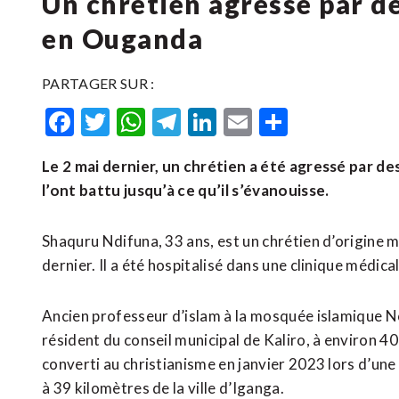
Un chrétien agressé par 
en Ouganda
PARTAGER SUR :
Facebook
Twitter
WhatsApp
Telegram
LinkedIn
Email
Partager
Le 2 mai dernier, un chrétien a été agressé par de
l’ont battu jusqu’à ce qu’il s’évanouisse.
Shaquru Ndifuna, 33 ans, est un chrétien d’origine m
dernier. Il a été hospitalisé dans une clinique médica
Ancien professeur d’islam à la mosquée islamique N
résident du conseil municipal de Kaliro, à environ 40 k
converti au christianisme en janvier 2023 lors d’un
à 39 kilomètres de la ville d’Iganga.