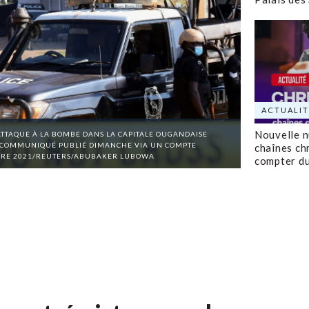
ACTUALIT
Nouvelle 
ATTAQUE À LA BOMBE DANS LA CAPITALE OUGANDAISE
UN COMMUNIQUÉ PUBLIÉ DIMANCHE VIA UN COMPTE
chaînes ch
TOBRE 2021/REUTERS/ABUBAKER LUBOWA
compter d