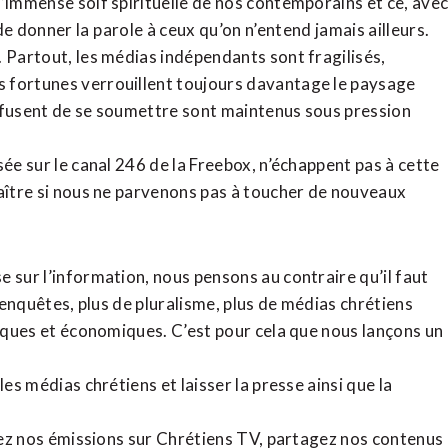
l’immense soif spirituelle de nos contemporains et ce, ave
de donner la parole à ceux qu’on n’entend jamais ailleurs.
. Partout, les médias indépendants sont fragilisés,
 fortunes verrouillent toujours davantage le paysage
refusent de se soumettre sont maintenus sous pression
sée sur le canal 246 de la Freebox, n’échappent pas à cette
raître si nous ne parvenons pas à toucher de nouveaux
 sur l’information, nous pensons au contraire qu’il faut
d’enquêtes, plus de pluralisme, plus de médias chrétiens
tiques et économiques. C’est pour cela que nous lançons un
es médias chrétiens et laisser la presse ainsi que la
rdez nos émissions sur Chrétiens TV, partagez nos contenus