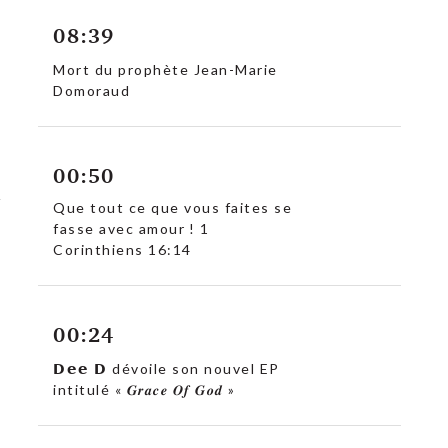
08:39
Mort du prophète Jean-Marie
Domoraud
00:50
Que tout ce que vous faites se
fasse avec amour ! 1
Corinthiens 16:14
00:24
𝗗𝗲𝗲 𝗗 dévoile son nouvel EP
intitulé « 𝑮𝒓𝒂𝒄𝒆 𝑶𝒇 𝑮𝒐𝒅 »