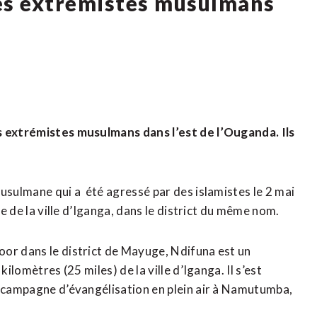
des extrémistes musulmans
s extrémistes musulmans dans l’est de l’Ouganda. Ils
usulmane qui a été agressé par des islamistes le 2 mai
le de la ville d’Iganga, dans le district du même nom.
oor dans le district de Mayuge, Ndifuna est un
ilomètres (25 miles) de la ville d’Iganga. Il s’est
e campagne d’évangélisation en plein air à Namutumba,