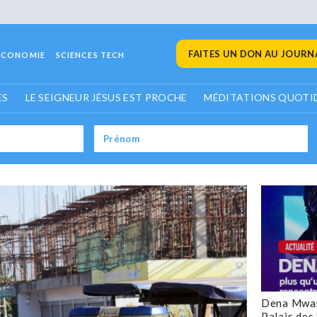
FAITES UN DON AU JOURNA
ECONOMIE
SCIENCES TECH
ES
LE SEIGNEUR JÉSUS EST PROCHE
MÉDITATIONS QUOTI
Dena Mwan
Palais des