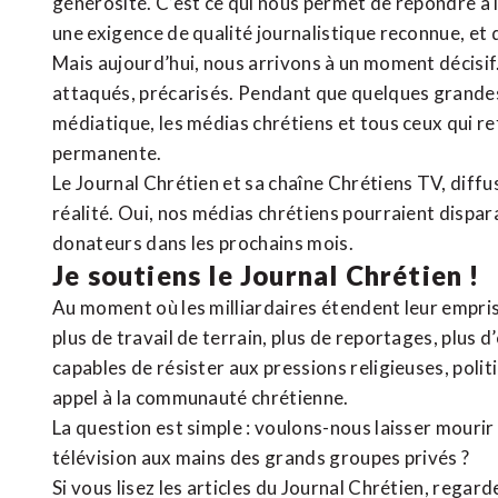
générosité. C’est ce qui nous permet de répondre à 
une exigence de qualité journalistique reconnue,
et 
Mais aujourd’hui, nous arrivons à un moment décisif
attaqués, précarisés. Pendant que quelques grandes
médiatique, les médias chrétiens et tous ceux qui 
permanente.
Le Journal Chrétien et sa chaîne Chrétiens TV, diffu
réalité. Oui, nos médias chrétiens pourraient dispa
donateurs dans les prochains mois.
Je soutiens le Journal Chrétien !
Au moment où les milliardaires étendent leur emprise
plus de travail de terrain, plus de reportages, plus 
capables de résister aux pressions religieuses, poli
appel à la communauté chrétienne.
La question est simple : voulons-nous laisser mourir l
télévision aux mains des grands groupes privés ?
Si vous lisez les articles du Journal Chrétien, rega