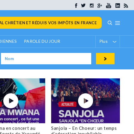
L CHRÉTIEN ET RÉDUIS VOS IMPÔTS EN FRANCE
DIENNES
PAROLE DU JOUR
Plus
a en concert au
Sanjola – En Choeur: un temps
 Sports de Yaoundé
d’adoration inoubliable