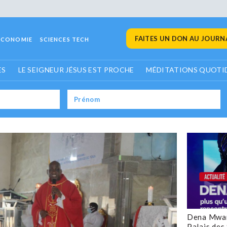
FAITES UN DON AU JOURNA
ECONOMIE
SCIENCES TECH
ES
LE SEIGNEUR JÉSUS EST PROCHE
MÉDITATIONS QUOTI
Dena Mwan
Palais des