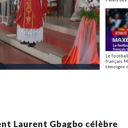
Le footbal
français M
témoigne d
dent Laurent Gbagbo célèbre