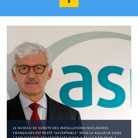
LE NIVEAU DE SÛRETÉ DES INSTALLATIONS NUCLÉAIRES
FRANÇAISES EST RESTÉ "ACCEPTABLE" MAIS LA RIGUEUR DANS
L'EXPLOITATION DES CENTRALES D'EDF A RECULÉ EN 2019, A